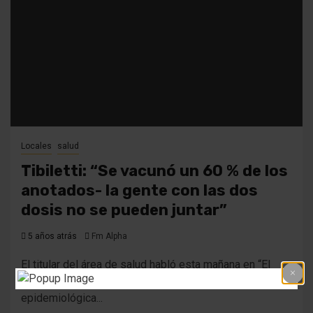
Locales
salud
Tibiletti: “Se vacunó un 60 % de los
anotados- la gente con las dos
dosis no se pueden juntar”
5 años atrás
Fm Alpha
El titular del área de salud habló esta mañana en “El
Periodístico” e hizo un balance de la situación
epidemiológica...