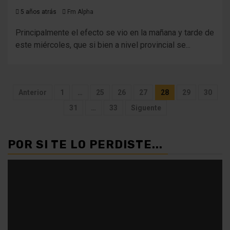
5 años atrás
Fm Alpha
Principalmente el efecto se vio en la mañana y tarde de
este miércoles, que si bien a nivel provincial se...
Paginación
Anterior
1
…
25
26
27
28
29
30
de
31
…
33
Siguente
entradas
POR SI TE LO PERDISTE...