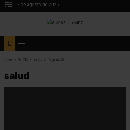
Saltar
7 de agosto de 2026
al
contenido
Menú
principal
Inicio
INICIO
salud
Página 28
salud