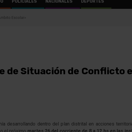
DO
POLICIALES
NACIONALES
DEPORTES
Ambito Escolar»
 de Situación de Conflicto e
ía desarrollando dentro del plan distrital en acciones territ
bo el próximo
martes 26 del corriente de 8 a 12 hs en las in