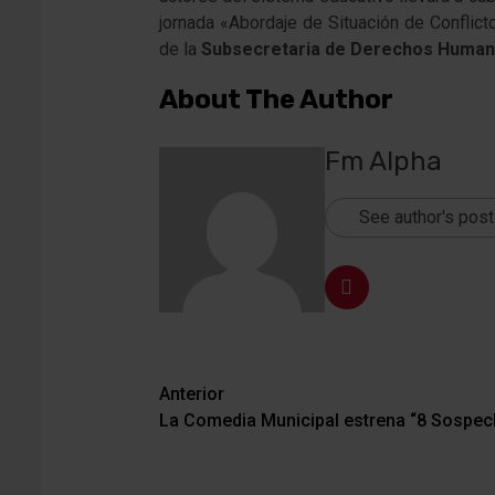
jornada «Abordaje de Situación de Conflict
de la
Subsecretaria de Derechos Huma
About The Author
Fm Alpha
See author's pos
Navegación
Anterior
La Comedia Municipal estrena “8 Sospe
de
entradas