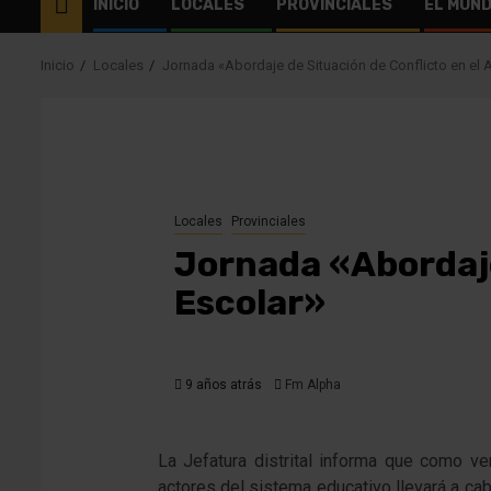
INICIO
LOCALES
PROVINCIALES
EL MUN
Inicio
Locales
Jornada «Abordaje de Situación de Conflicto en el 
Locales
Provinciales
Jornada «Abordaje
Escolar»
9 años atrás
Fm Alpha
La Jefatura distrital informa que como ven
actores del sistema educativo llevará a ca