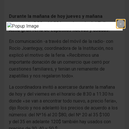
Durante la mañana de hoy jueves y mañana
viernes de 8:30 a 11:30 hs en la sede del Taller
Alma gran feria de zapatillas nuevas y usadas.
En comunicación -a través del móvil de la radio- con
Rocío Joanteguy, coordinadora de la Institución, nos
explicó el motivo de la feria. «Recibimos una
importante donación de un comercio que cerró por
cuestiones familiares, y tenían un remanente de
zapatillas y nos regalaron todo».
La coordinadora invitó a acercarse durante la mañana
de hoy y del viernes en el horario de 8:30 a 11:30 hs
donde «se van a encontrar todo nuevo, a precio feria»,
dijo Rocío y nos adelantó los precios de acuerdo a los
números: del Nº16 al 20 $80; del Nº 20 al 35 $100
y del 35 en adelante 120$ también hay usados con
precios de 30, 40 y 50 $.