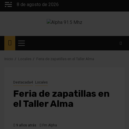
Saltar
8 de agosto de 2026
al
contenido
Menú
principal
Inicio
Locales
Feria de zapatillas en el Taller Alma
Destacada4
Locales
Feria de zapatillas en
el Taller Alma
9 años atrás
Fm Alpha