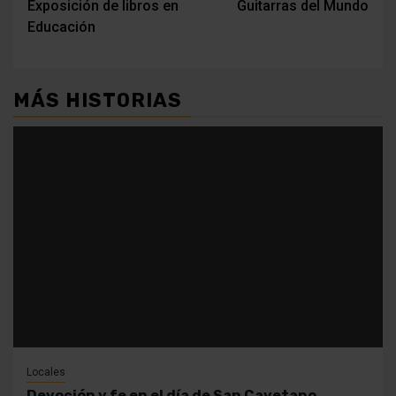
Exposición de libros en
Guitarras del Mundo
de
Educación
entradas
MÁS HISTORIAS
Locales
Devoción y fe en el día de San Cayetano