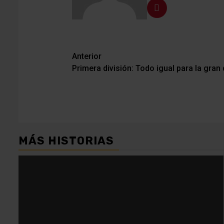
Navegación
Anterior
Primera división: Todo igual para la gran 
de
entradas
MÁS HISTORIAS