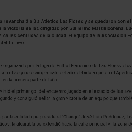
a revancha 2 a 0 a Atlético Las Flores y se quedaron con el 
la victoria de las dirigidas por Guillermo Martinicorena. Lu
 calles céntricas de la ciudad. El equipo de la Asociación F
 del torneo.
ce organizado por la Liga de Fútbol Femenino de Las Flores, dos e
con el segundo campeonato del año, debido a que en el Apertura 
o en la primera parte del año.
irtió el primer gol del encuentro jugado en el estadio de las ave
undo y consiguió sellar la gran victoria de un equipo que tambi
por la entidad que preside el “Chango” José Luis Rodríguez, las
icos, la algarabía se extendió hacia la calle principal y la zona d