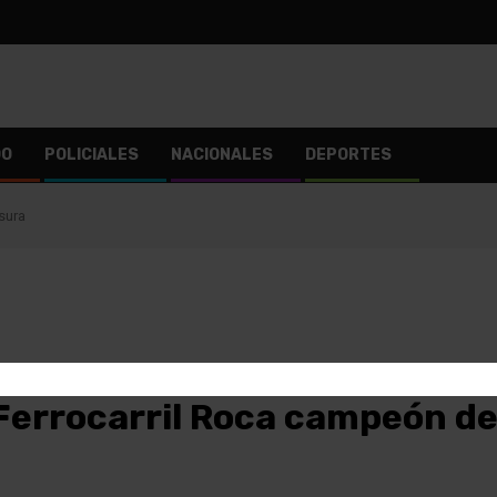
DO
POLICIALES
NACIONALES
DEPORTES
sura
Ferrocarril Roca campeón de