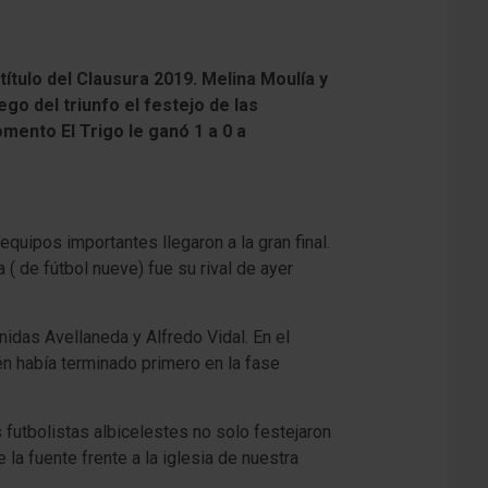
título del Clausura 2019. Melina Moulía y
ego del triunfo el festejo de las
omento El Trigo le ganó 1 a 0 a
quipos importantes llegaron a la gran final.
( de fútbol nueve) fue su rival de ayer
nidas Avellaneda y Alfredo Vidal. En el
én había terminado primero en la fase
 futbolistas albicelestes no solo festejaron
e la fuente frente a la iglesia de nuestra