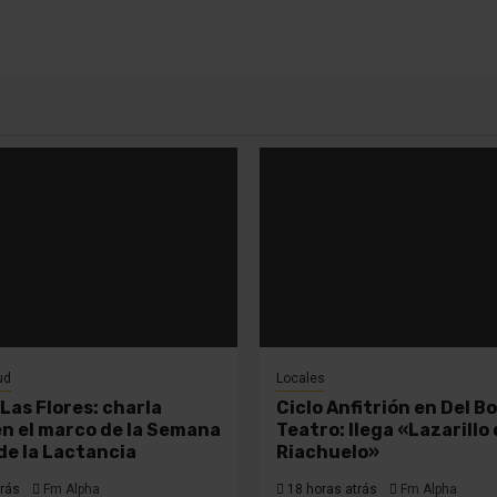
ud
Locales
Las Flores: charla
Ciclo Anfitrión en Del B
en el marco de la Semana
Teatro: llega «Lazarillo
de la Lactancia
Riachuelo»
rás
Fm Alpha
18 horas atrás
Fm Alpha