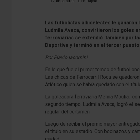
7 años atrás
Fm Alpha
Las futbolistas albicelestes le ganaron l
Ludmila Avaca, convirtieron los goles en 
ferroviarias se extendió también por las
Deportiva y terminó en el tercer puesto
Por Flavio Iacomini
En lo que fue el primer torneo de fútbol on
Las chicas de Ferrocarril Roca se quedaron 
Atlético quien se había quedado con el títul
La goleadora ferroviaria Melina Moulía, conv
segundo tiempo, Ludmila Avaca, logró el seg
regular del certamen.
Luego de recibir el premio mayor entregado 
el titulo en su estadio. Con bocinazos y cánt
ciudad.