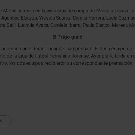
mo Martinicorena con la ayudantía de campo de Marcelo Lacave, e
, Agustina Eluayza, Yissela Suarez, Camila Herrera, Lucía Guzmá
ara Galli, Ludmila Avaca, Candela Ibarra, Paula Bianco, Morena M
El Trigo ganó
uedarse con el tercer lugar del campeonato. El buen equipo del p
o de la Liga de Fútbol Femenino florense. Ayer por la tarde en c
ntro, los dos equipos recibieron su correspondiente premiación.
ts