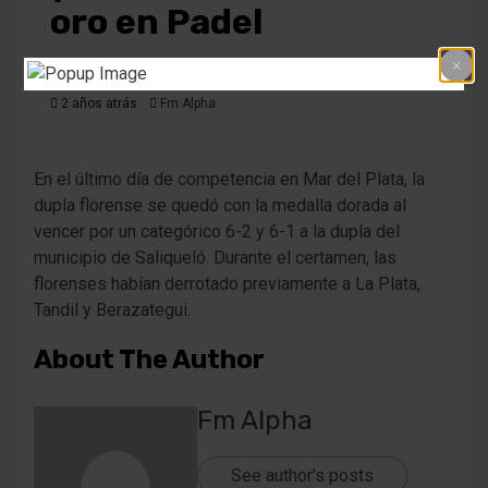
oro en Padel
2 años atrás
Fm Alpha
En el último día de competencia en Mar del Plata, la
dupla florense se quedó con la medalla dorada al
vencer por un categórico 6-2 y 6-1 a la dupla del
municipio de Saliqueló. Durante el certamen, las
florenses habían derrotado previamente a La Plata,
Tandil y Berazategui.
About The Author
Fm Alpha
See author's posts