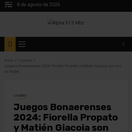
Saltar
8 de agosto de 2026
al
contenido
Menú
principal
Inicio
Locales
Juegos Bonaerenses 2024: Fiorella Propato y Matién Giacoia son oro
en Padel
Locales
Juegos Bonaerenses
2024: Fiorella Propato
y Matién Giacoia son