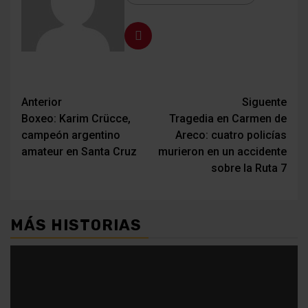
Navegación
Anterior
Siguente
Boxeo: Karim Crücce,
Tragedia en Carmen de
de
campeón argentino
Areco: cuatro policías
entradas
amateur en Santa Cruz
murieron en un accidente
sobre la Ruta 7
MÁS HISTORIAS