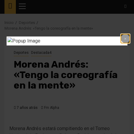
Menú
principal
Inicio
Deportes
Morena Andrés: «Tengo la coreografía en la mente»
Deportes
Destacada4
Morena Andrés:
«Tengo la coreografía
en la mente»
7 años atrás
Fm Alpha
Morena Andrés estará compitiendo en el Torneo