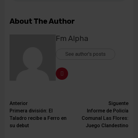
About The Author
Fm Alpha
See author's posts
Navegación
Anterior
Siguente
Primera división: El
Informe de Policía
de
Taladro recibe a Ferro en
Comunal Las Flores:
entradas
su debut
Juego Clandestino