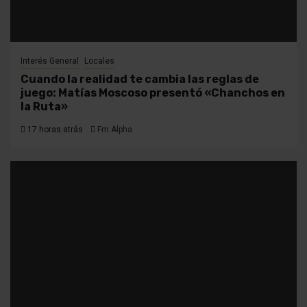
Interés General
Locales
Cuando la realidad te cambia las reglas de
juego: Matías Moscoso presentó «Chanchos en
la Ruta»
17 horas atrás
Fm Alpha