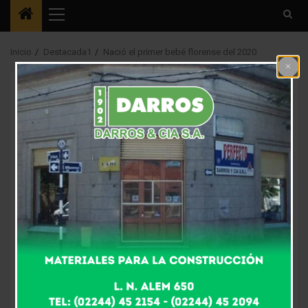
Menú
principal
Inicio
Destacada1
Nació el primer bebé florense del 2020
Destacada1
Nació el primer bebé
florense del 2020
7 años atrás
Fm Alpha
En el día de ayer, jueves 2 de enero, a las 11:50 hs. en
el hospital de nuestra ciudad, se produjo el primer
nacimiento del año. Se trata de Valentino, quien pesó
3.490 grs. Su mamá se llama Josefina y según nos