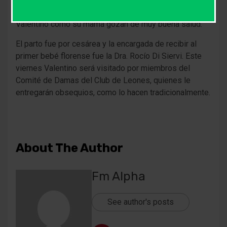
informaron desde pediatría del nosocomio local tanto
Valentino como su mamá gozan de muy buena salud.
El parto fue por cesárea y la encargada de recibir al
primer bebé florense fue la Dra. Rocío Di Siervi. Este
viernes Valentino será visitado por miembros del
Comité de Damas del Club de Leones, quienes le
entregarán obsequios, como lo hacen tradicionalmente.
About The Author
Fm Alpha
See author's posts