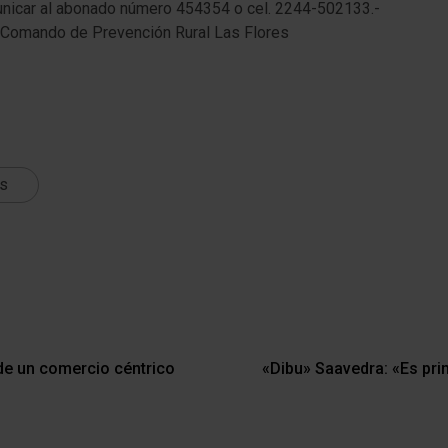
municar al abonado número 454354 o cel. 2244-502133.-
 Comando de Prevención Rural Las Flores
ts
de un comercio céntrico
«Dibu» Saavedra: «Es prim