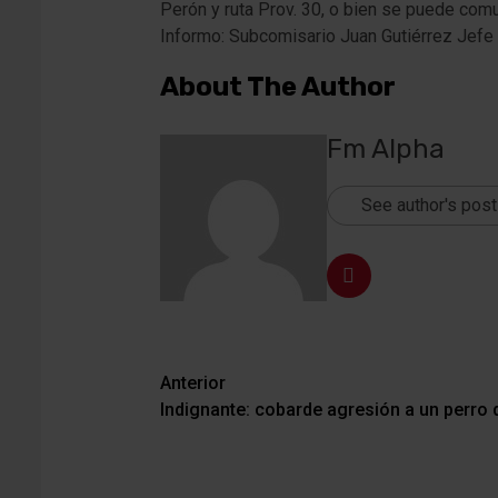
Perón y ruta Prov. 30, o bien se puede co
Informo: Subcomisario Juan Gutiérrez Jefe
About The Author
Fm Alpha
See author's pos
Navegación
Anterior
Indignante: cobarde agresión a un perro 
de
entradas