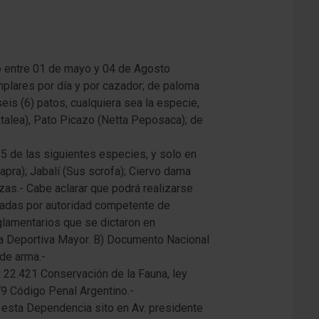
o entre 01 de mayo y 04 de Agosto
mplares por día y por cazador; de paloma
eis (6) patos, cualquiera sea la especie,
atalea), Pato Picazo (Netta Peposaca); de
5 de las siguientes especies, y solo en
capra); Jabalí (Sus scrofa); Ciervo dama
zas.- Cabe aclarar que podrá realizarse
izadas por autoridad competente de
glamentarios que se dictaron en
za Deportiva Mayor. B) Documento Nacional
 de arma.-
y 22.421 Conservación de la Fauna, ley
79 Código Penal Argentino.-
e esta Dependencia sito en Av. presidente