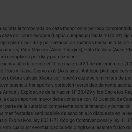
-
a abierta la temporada de caza menor en el período comprendid
a caza de: liebre europea (Lepus europaeus) hasta 10 (diez) eje
 ejemplares por día y por cazador; de anátidos hasta un total de s
lavirosris) Pato Maicero (Anas Geórgica), Pato Cuchara (Anas Pl
is) ejemplares por día y por cazador-.
cuentra abierta desde el 10 de marzo al 31 de diciembre de 202
e Flora y Fauna: Ciervo axis (Axis axis); Antílope (Antílope cervi
s); Cabra salvaje (Capra sp.); podrán cazarse sin límites de pie
uya tenencia, transporte y portación fueran debidamente autor
e Armas y Explosivos de la Nación N° 20.429 y los Decretos Re
e la caza deportiva mayor debe contarse con: A) Licencia de Ca
or parte de la autoridad competente para la tenencia y portación
es manifestadas será pasible de sanción a lo dispuesto en la le
as y Explosivos, ley 8031/73 Código Contravencional y ley 11.1
 ante cualquier eventualidad puede dirigirse al asiento físico d