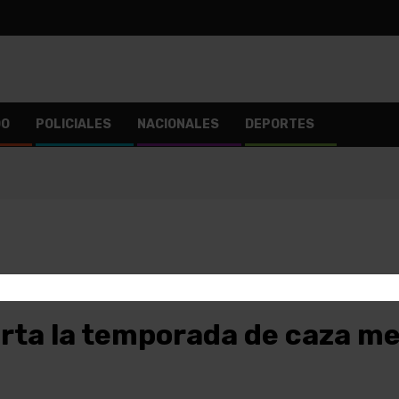
DO
POLICIALES
NACIONALES
DEPORTES
rta la temporada de caza m