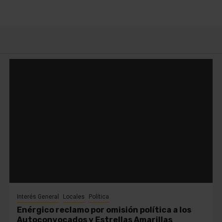
Interés General
Locales
Política
Enérgico reclamo por omisión política a los
Autoconvocados y Estrellas Amarillas