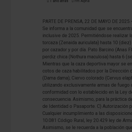
1 año atrás
Fm Alpha
PARTE DE PRENSA, 22 DE MAYO DE 2025.
Se informa a la comunidad que se encuentr
inclusive de 2025. Permitiéndose realizar l
torcaza (Zenaida auriculata) hasta 10 (diez)
por cazador y por día. Pato Barcino (Anas F
perdiz chica (Nothura maculosa) hasta 6 (se
Mientras que la caza deportiva mayor se en
cotos de caza habilitados por la Dirección d
(Dama dama); Ciervo colorado (Cervus elaphu
utilizando exclusivamente armas de fuego c
conformidad con lo establecido en la Ley d
consecuencia. Asimismo, para la práctica d
de Identidad o Pasaporte. C) Autorización p
Cualquier incumplimiento a las disposicion
10.081 Código Rural, ley 20.429 ley de Arm
Asimismo, se le recuerda a la población que