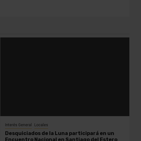
Interés General
Locales
Desquiciados de la Luna participará en un
Encuentro Nacional en Santiago del Estero