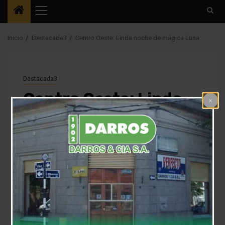
Menú
principal
Inicio
Destacada3
Centro Oeste: Linda noche de mágica Luna
Destacada3
Centro Oeste: Linda
noche de mágica Luna
7 años atrás
Fm Alpha
Buena respuesta del público anoche para ver con
el telescopio la fase cuarto creciente. El Centro
Comunitario Enrique Fayad lució como anfitrión en
una jornada donde la mayoría de los que allí