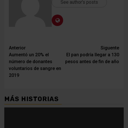
See author's posts
Navegación
Anterior
Siguente
Aumentó un 20% el
El pan podría llegar a 130
de
número de donantes
pesos antes de fin de año
entradas
voluntarios de sangre en
2019
MÁS HISTORIAS