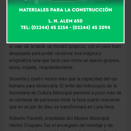
concurrieron vieron por primera vez con un lente
potente al satélite natural del planeta tierra.
La nubosidad de la tarde preocupó un poco a los
organizadores pero, a eso de las 18 apareció el viento
del oeste y se llevó los cumulus nimbus, Para las 20,
el caer de la tarde se mostró propicio, con el cielo bien
despejado para poder observar esa mágica y
enigmática luna que lució casi como un queso gruyere,
única, mojada, resplandeciente.
Sesenta y cuatro veces más que la capacidad del ojo
humano para observarla. El lente del telescopio de la
Secretaría de Cultura Municipal permitió a poco más de
un centenar de personas mirar la fase cuarto creciente
que en un par de días se transformará en Luna llena.
Roberto Paoletti, empleado del Museo Municipal
Héctor Crispiani, fue el encargado del montaje y de