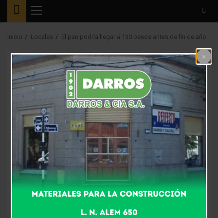
Menú
principal
Inicio
Locales
El pan podría llegar a 130 pesos antes de fin de año
Locales
El pan podría llegar a
130 pesos antes de fin
de año
7 años atrás
Fm Alpha
Darío Lettieri, panadero local estuvo en dialogo con la
radio contando la situación que están viviendo en la