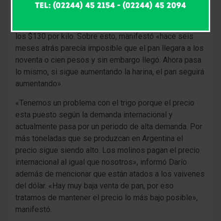
industria.
De mantenerse la situación actual el pan podría llegar a
los $130 por kilo. Sobre esto, manifestó «hace seis
meses atrás parecía imposible que el pan llegara a los
noventa o cien pesos y sin embargo llegó. Ahora pasa
lo mismo, si sigue aumentando la harina, el pan seguirá
aumentando».
«Tenemos un problema con el trigo porque el precio
esta puesto según la demanda internacional y
actualmente pasa por un periodo de alta demanda. Por
más toneladas que se produzcan en Argentina el
precio sigue siendo alto. Los molinos pagan el precio
internacional al igual que nosotros», informó Darío
además de mencionar que están atados a los vaivenes
del dólar. «Hay muy baja venta de pan, por eso
tratamos de mantener el precio lo más bajo posible»,
manifestó.