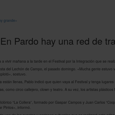
muy grande»
: «En Pardo hay una red de t
a vivir mañana a la tarde en el Festival por la Integración que se reali
Fiesta del Lechón de Campo, el pasado domingo. «Mucha gente estuvo v
plotó», sostuvo.
ya están llenas, Pablo indicó que quien vaya al Festival y tenga lugar
s, como circo callejero, clown y teatro. A su vez, los artistas plástico
clórico “La Collera”, formado por Gaspar Campos y Juan Carlos “Coqui
 Pintos», informó.