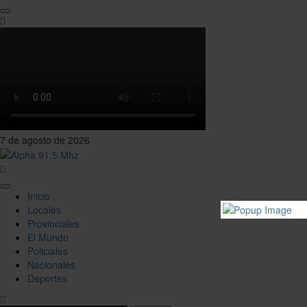
Saltar
al
contenido
7 de agosto de 2026
Menú
Inicio
principal
Locales
Provinciales
El Mundo
Policiales
Nacionales
Deportes