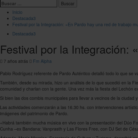
Buscar:
Inicio
Destacada3
Festival por la Integración: «En Pardo hay una red de trabajo 
Destacada3
Festival por la Integración
7 años atrás
Fm Alpha
Pablo Rodríguez referente de Pardo Auténtico detalló todo lo que se va 
También, desde su mirada, hizo un análisis de lo que sucedió en la 
comunidad y charlan con la gente. Una vez más la fiesta del Lechón ex
Si bien las dos combis municipales para llevar a vecinos de la ciudad 
Las actividades comenzarán a las 16.30 hs. con intervenciones artística
imágenes del patrimonio de Pardo.
«Habrá también mucha música en vivo con la presentación del Dúo Fol
Cunha –ex Bandana; Vanprasth y Las Flores Free, con DJ Set de César