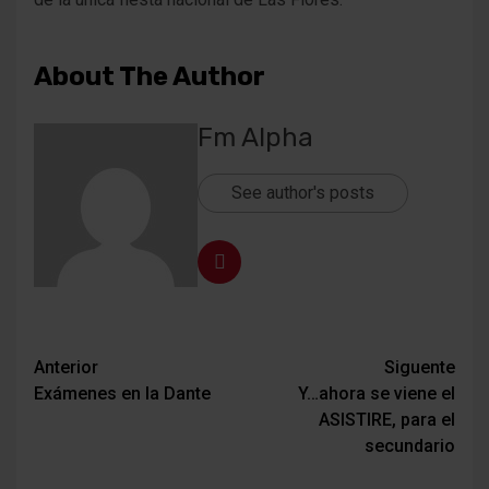
About The Author
Fm Alpha
See author's posts
Navegación
Anterior
Siguente
Exámenes en la Dante
Y…ahora se viene el
de
ASISTIRE, para el
entradas
secundario