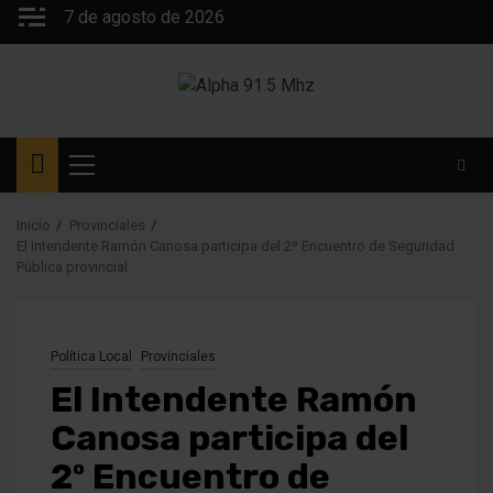
Saltar
7 de agosto de 2026
al
contenido
Menú
principal
Inicio
Provinciales
El Intendente Ramón Canosa participa del 2º Encuentro de Seguridad
Pública provincial
Política Local
Provinciales
El Intendente Ramón
Canosa participa del
2º Encuentro de