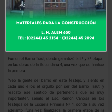
sus pares del Gabinete bonaerense Gustavo Ferrari
(Justicia) y Federico Salvai (Jefe de Gabinete).
El Intendente en los festejos de la Escuela 4 y
Taller ALMA y en la Fiesta Nacional Peñas y
Fortines
“Siempre tenemos que dar un poco más para concretar
los sueños”, señaló Ramón Canosa
Fue en el Barrio Traut, donde garantizó la 2º y 3º etapa
en las obras de la Secundaria 4, una vez que se finalice
la primera.
“Veo la gente del barrio en este festejo, y siento en
cada uno ellos el orgullo por ser del Barrio Traut, y
rescato ese sentido de pertenencia que es muy
importante”, señaló el Esc. Ramón Canosa en los
festejos de la Escuela Primaria Nº 4, donde a su vez
adelantó: “Una vez finalizada la primera etapa de la