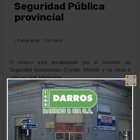
Seguridad Pública
provincial
9 años atrás
Fm Alpha
El mismo está encabezado por el ministro de
Seguridad bonaerense, Cristian Ritondo y se lleva a
cabo en Gral. Madariaga.
Más de un centenar de funcionarios de distintos
distritos bonaerenses, entre ellos el intendente
florense Esc. Ramón Canosa, participan del segundo
Consejo de Seguridad Pública provincial que se
desarrolla en General Madariaga.
El mismo está encabezado por el ministro de
Seguridad, Cristian Ritondo, quien está acompañado de