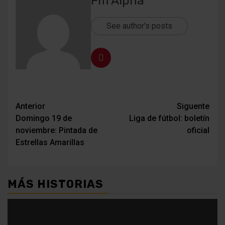
Fm Alpha
See author's posts
Navegación
Anterior
Siguente
Domingo 19 de
Liga de fútbol: boletín
de
noviembre: Pintada de
oficial
entradas
Estrellas Amarillas
MÁS HISTORIAS