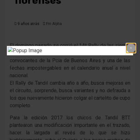
florenses
9 años atrás
Fm Alpha
El domingo pasado se corrió el 14º Rally de las sierras
en la ciudad de Tandil, una de las pruebas más
convocantes de la Pcia de Buenos Aires y una de las
fechas impostergables en el calendario anual a nivel
nacional.
El Rally de Tandil cambia año a año, busca mejoras en
el circuito, sorprende, busca variantes y no defrauda a
los que nuevamente hicieron colgar el cartelito de cupo
completo.
Para la edición 2017 los chicos de Tandil BTT
plantearon una modificación importante en el trazado,
hacer la largada al revés de lo que se hizo