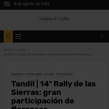
Saltar
8 de agosto de 2026
al
contenido
Menú
principal
Inicio
Locales
Tandil | 14º Rally de las Sierras: gran participación de florenses
Deportes
Destacada4
Locales
Provinciales
Tandil | 14º Rally de las
Sierras: gran
participación de