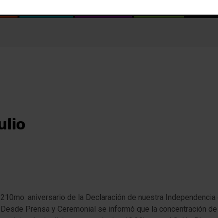
DO
POLICIALES
NACIONALES
DEPORTES
ulio
 210mo. aniversario de la Declaración de nuestra Independencia el
re. Desde Prensa y Ceremonial se informó que la concentración d