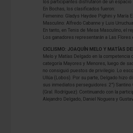
los participantes disfrutaron de un espacio
En Bochas, los clasificados fueron:
Femenino: Gladys Haydee Pighini y María El
Masculino: Alfredo Cabanne y Luis Urruchua
En tanto, en Tenis de Mesa Masculino, el r
Los ganadores representarán a Las Flores en
CICLISMO: JOAQUÍN MELO Y MATÍAS D
Melo y Matías Delgado en la competencia de 
categoría Mayores y Menores, luego de sacar
no consiguió puestos de privilegio. Lo esco
Ullúa (Lobos). Por su parte, Delgado hizo d
sus inmediatos perseguidores: 2°) Santino G
(Gral. Rodríguez). Continuando con la parti
Alejandro Delgado, Daniel Noguera y Gustavo