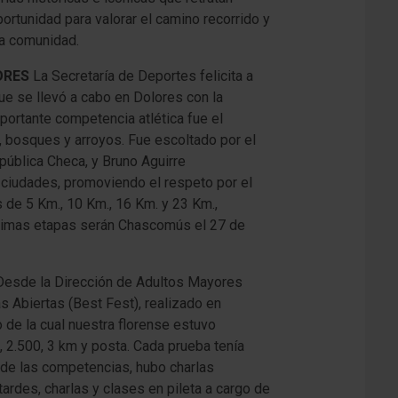
ortunidad para valorar el camino recorrido y
la comunidad.
LORES
La Secretaría de Deportes felicita a
que se llevó a cabo en Dolores con la
mportante competencia atlética fue el
 bosques y arroyos. Fue escoltado por el
pública Checa, y Bruno Aguirre
s ciudades, promoviendo el respeto por el
 de 5 Km., 10 Km., 16 Km. y 23 Km.,
óximas etapas serán Chascomús el 27 de
Desde la Dirección de Adultos Mayores
as Abiertas (Best Fest), realizado en
o de la cual nuestra florense estuvo
, 2.500, 3 km y posta. Cada prueba tenía
 de las competencias, hubo charlas
tardes, charlas y clases en pileta a cargo de