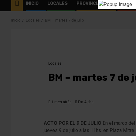
INICIO
LOCALES
PROVINCIALES
EL MUN
Inicio
Locales
BM – martes 7 de julio
Locales
BM – martes 7 de j
1 mes atrás
Fm Alpha
ACTO POR EL 9 DE JULIO
En el marco del
jueves 9 de julio a las 11hs. en Plaza Mit