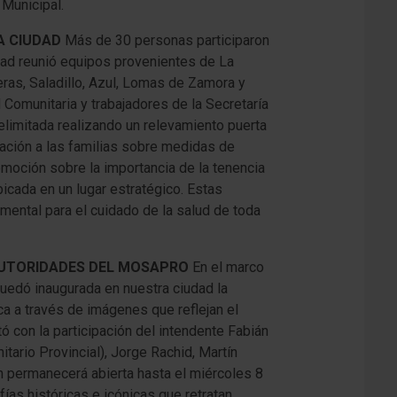
 Municipal.
A CIUDAD
Más de 30 personas participaron
idad reunió equipos provenientes de La
ras, Saladillo, Azul, Lomas de Zamora y
Comunitaria y trabajadores de la Secretaría
elimitada realizando un relevamiento puerta
mación a las familias sobre medidas de
moción sobre la importancia de la tenencia
icada en un lugar estratégico. Estas
amental para el cuidado de la salud de toda
 AUTORIDADES DEL MOSAPRO
En el marco
quedó inaugurada en nuestra ciudad la
ica a través de imágenes que reflejan el
tó con la participación del intendente Fabián
ario Provincial), Jorge Rachid, Martín
 permanecerá abierta hasta el miércoles 8
fías históricas e icónicas que retratan