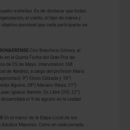
 cuatro estrellas. Es de destacar que todas
ganización, el viento, el tipo de marea y
 objetivo personal que cada participante se
X BONAERENSE
Ciro Branchesi Gómez, al
o en la Quinta Fecha del Gran Prix de
ica de 25 de Mayo. Intervinieron 168
al de Ajedrez, a cargo del profesor Mario
agonistas): 9°) Elson Calzada y 18°)
omás Aguirre, 28°) Mariano Ribas, 31°)
uan Ignacio Barreto. En Libre (39): 22°)
desarrollará el 9 de agosto en la ciudad
ES
En el marco de la Etapa Local de los
 Adultos Mayores. Como en cada jornada,