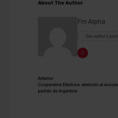
About The Author
Fm Alpha
See author's pos
Anterior
Navegación
Cooperativa Eléctrica: atención al asocia
de
partido de Argentina
entradas