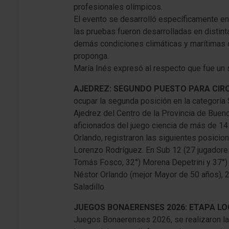
profesionales olímpicos.
El evento se desarrolló específicamente en 
las pruebas fueron desarrolladas en distint
demás condiciones climáticas y marítimas qu
proponga.
María Inés expresó al respecto que fue un 
AJEDREZ: SEGUNDO PUESTO PARA CIRO
ocupar la segunda posición en la categoría 
Ajedrez del Centro de la Provincia de Bueno
aficionados del juego ciencia de más de 14
Orlando, registraron las siguientes posicion
Lorenzo Rodríguez. En Sub 12 (27 jugadores)
Tomás Fosco, 32°) Morena Depetrini y 37°) D
Néstor Orlando (mejor Mayor de 50 años), 24
Saladillo.
JUEGOS BONAERENSES 2026: ETAPA L
Juegos Bonaerenses 2026, se realizaron l