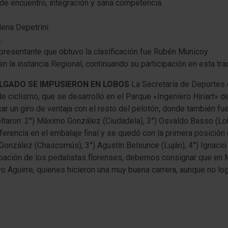
 de encuentro, integración y sana competencia.
ena Depetrini.
.
epresentante que obtuvo la clasificación fue Rubén Municoy.
 la instancia Regional, continuando su participación en esta tra
ELGADO SE IMPUSIERON EN LOBOS
La Secretaría de Deportes 
ciclismo, que se desarrolló en el Parque «Ingeniero Hiriart» de 
 un giro de ventaja con el resto del pelotón, donde también fue
ltaron: 2°) Máximo González (Ciudadela), 3°) Osvaldo Basso (Lobo
iferencia en el embalaje final y se quedó con la primera posición
onzález (Chascomús), 3°) Agustín Belsunce (Luján), 4°) Ignacio R
cipación de los pedalistas florenses, debemos consignar que en Ma
 Aguirre, quienes hicieron una muy buena carrera, aunque no log