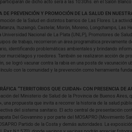
participarán de dicho acto será a las 10:30hs. en el Salón Blanco
A DE PREVENCIÓN Y PROMOCIÓN DE LA SALUD EN NUESTR
moción de la Salud en distintos barrios de Las Flores. La activ
Matanza, Ituzaingó, Castelar, Morón, Moreno, Longchamps, Las He
la Universidad Nacional de La Plata (UNLP), Promotores de Salud 
ipos de trabajo, recorrieron un área programática previamente d
tario, identificando problemáticas ambientales y brindando infor
or murciélagos y roedores. También se realizaron acción de pro
 se logró vacunar contra la rabia en una posta de vacunación ub
el vínculo con la comunidad y la prevención como herramienta fund
RÁFICA “TERRITORIOS QUE CUIDAN» CON PRESENCIA DE
reación del Ministerio de Salud de la Provincia de Buenos Aires, 
, una propuesta que invita a recorrer la historia de la salud públ
ectiva del sistema sanitario. El acto central de presentación con
 Zapata Del Giovannino y por parte del MOSAPRO (Movimiento Sanit
MOSAPRO Partido de la Costa y demás autoridades. La exposición
ral. Paz N.º 570), donde vecinos y vecinas podrán apreciar fotogra