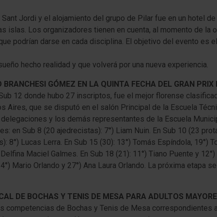
Sant Jordi y el alojamiento del grupo de Pilar fue en un hotel de
as islas. Los organizadores tienen en cuenta, al momento de la or
e podrían darse en cada disciplina. El objetivo del evento es el
sueño hecho realidad y que volverá por una nueva experiencia.
 BRANCHESI GÓMEZ EN LA QUINTA FECHA DEL GRAN PRI
Sub 12 donde hubo 27 inscriptos, fue el mejor florense clasificad
s Aires, que se disputó en el salón Principal de la Escuela Técn
 delegaciones y los demás representantes de la Escuela Municip
es: en Sub 8 (20 ajedrecistas): 7°) Liam Nuin. En Sub 10 (23 prot
: 8°) Lucas Lerra. En Sub 15 (30): 13°) Tomás Espíndola, 19°) T
elfina Maciel Galmes. En Sub 18 (21): 11°) Tiano Puente y 12°) J
°) Mario Orlando y 27°) Ana Laura Orlando. La próxima etapa se 
OCAL DE BOCHAS Y TENIS DE MESA PARA ADULTOS MAYOR
as competencias de Bochas y Tenis de Mesa correspondientes a