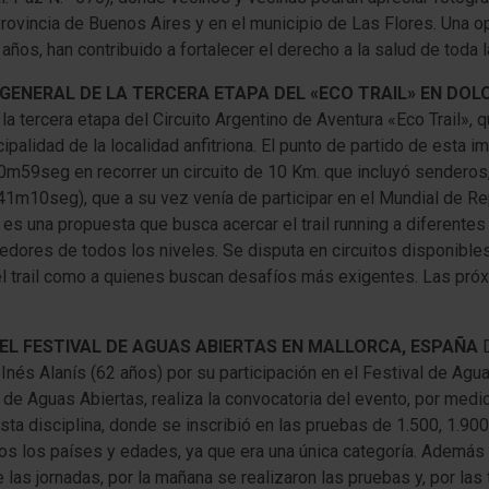
rovincia de Buenos Aires y en el municipio de Las Flores. Una op
años, han contribuido a fortalecer el derecho a la salud de toda 
 GENERAL DE LA TERCERA ETAPA DEL «ECO TRAIL» EN DO
 la tercera etapa del Circuito Argentino de Aventura «Eco Trail», 
ipalidad de la localidad anfitriona. El punto de partido de esta i
m59seg en recorrer un circuito de 10 Km. que incluyó senderos,
1m10seg), que a su vez venía de participar en el Mundial de Re
es una propuesta que busca acercar el trail running a diferente
edores de todos los niveles. Se disputa en circuitos disponibles
 el trail como a quienes buscan desafíos más exigentes. Las pr
DEL FESTIVAL DE AGUAS ABIERTAS EN MALLORCA, ESPAÑA
Inés Alanís (62 años) por su participación en el Festival de Agu
te de Aguas Abiertas, realiza la convocatoria del evento, por medi
sta disciplina, donde se inscribió en las pruebas de 1.500, 1.900
os los países y edades, ya que era una única categoría. Además
las jornadas, por la mañana se realizaron las pruebas y, por las 