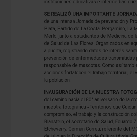
instituciones educativas e intermedias que 
SE REALIZÓ UNA IMPORTANTE JORNAD
de una intensa Jornada de prevención y Pro
Plata, Partido de La Costa, Pergamino, La 
Merlo, junto a estudiantes de Medicina de 
de Salud de Las Flores. Organizados en equ
a puerta, registrando datos de interés sani
prevención de enfermedades transmitidas p
responsable de mascotas. Como así también,
acciones fortalecen el trabajo territorial, 
la población.
INAUGURACIÓN DE LA MUESTRA FOTOG
del camino hacia el 80° aniversario de la c
muestra fotográfica «Territorios que Cuidan»
compromiso, el trabajo y la construcción col
Blanstein, el secretario de Salud, Eduardo
Etcheverry, Germán Correa, referente del 
de julio en la Dirección de Cultura (Avda. G