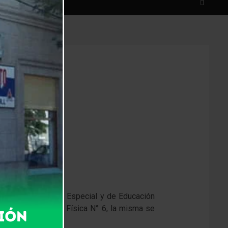
iales de Educación Especial y de Educación
entro de Educación Física N° 6, la misma se