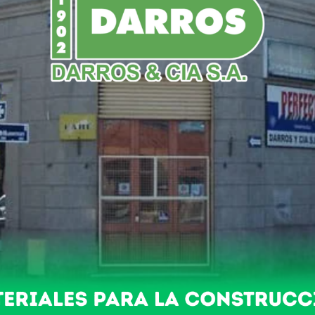
DO
POLICIALES
NACIONALES
DEPORTES
 INCLUSION
a jornada de inclusión organizada por las Direcciones Provinc
n Especial N° 501, el Centro de Formación Laboral N° 1 y el C