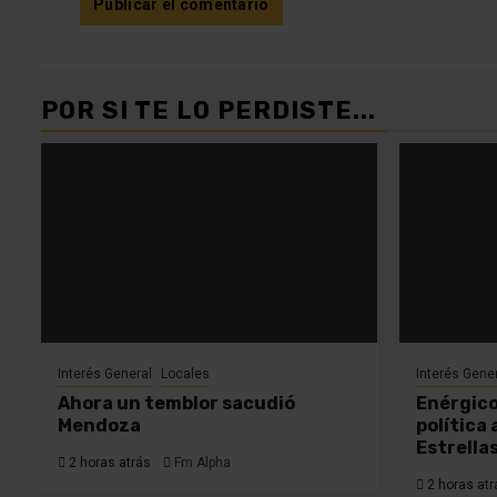
POR SI TE LO PERDISTE...
Interés General
Locales
Interés Gene
Ahora un temblor sacudió
Enérgico
Mendoza
política
Estrella
2 horas atrás
Fm Alpha
2 horas atr