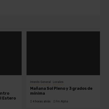
Interés General
Locales
a
Mañana Sol Pleno y 3 grados de
entro
mínima
l Estero
4 horas atrás
Fm Alpha