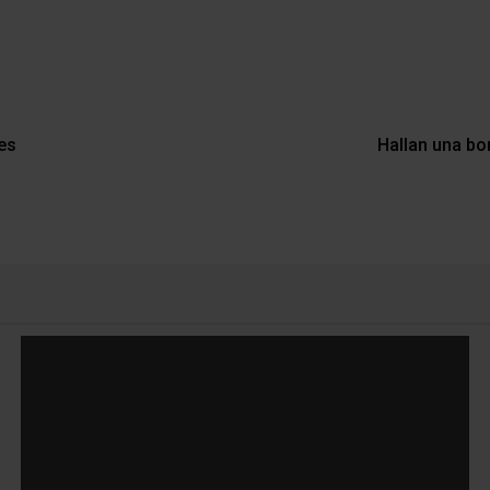
es
Hallan una bo