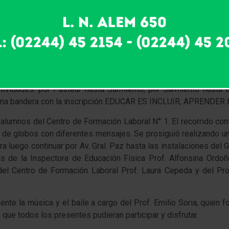
nea con el resto de las ciudades que componen la Región XXIV a 
es).
zó en las puertas de la Escuela Especial 501. Allí concurrieron 
, quienes juntos con los alumnos de la escuela anfitriona comenza
actividades: por Pasteur hasta Sarmiento, por Sarmiento hasta
n una bandera con la inscripción EDUCAR ES INCLUIR, APRENDE
 alumnos del Centro de Formación Laboral N° 1. El recorrido cont
ta de globos con diferentes mensajes. Se prosiguió realizando un
 luego continuar por Av. Gral. Paz hasta las instalaciones del G
as de la Inspectora de Educación Física Prof. Alfonsina Ordoñ
 del Centro de Formación Laboral Prof. Laura Cepeda y del Prof
esente la música y el baile a cargo del Prof. Emilio Soria, quie
a que todos los presentes pudieran participar y disfrutar.