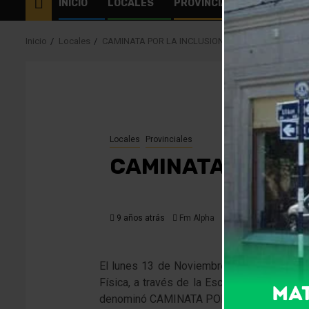
INICIO
LOCALES
PROVINCIALES
EL MUN
Inicio
Locales
CAMINATA POR LA INCLUSION
Locales
Provinciales
CAMINATA POR LA
9 años atrás
Fm Alpha
El lunes 13 de Noviembre se desarrolló un
Física, a través de la Escuela de Educació
denominó CAMINATA POR LA INCLUSIÓN.