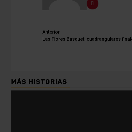
Navegación
Anterior
Las Flores Basquet: cuadrangulares final
de
entradas
MÁS HISTORIAS