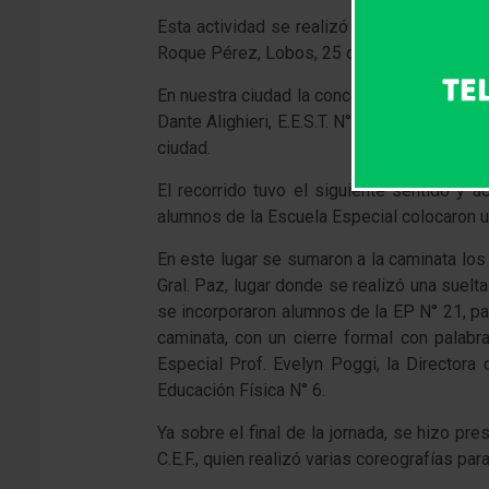
Esta actividad se realizó en forma simultá
Roque Pérez, Lobos, 25 de Mayo y Las Flor
En nuestra ciudad la concentración se reali
Dante Alighieri, E.E.S.T. N° 1 y E.E.S. N° 2
ciudad.
El recorrido tuvo el siguiente sentido y 
alumnos de la Escuela Especial colocaro
En este lugar se sumaron a la caminata los
Gral. Paz, lugar donde se realizó una suel
se incorporaron alumnos de la EP N° 21, para
caminata, con un cierre formal con palabr
Especial Prof. Evelyn Poggi, la Directora
Educación Física N° 6.
Ya sobre el final de la jornada, se hizo pr
C.E.F., quien realizó varias coreografías par