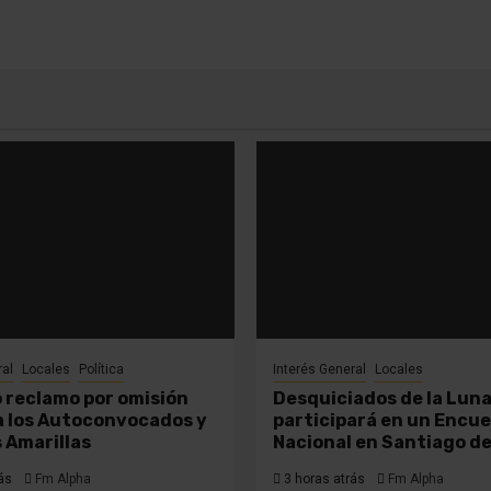
ral
Locales
Política
Interés General
Locales
 reclamo por omisión
Desquiciados de la Lun
 a los Autoconvocados y
participará en un Encu
s Amarillas
Nacional en Santiago de
ás
Fm Alpha
3 horas atrás
Fm Alpha