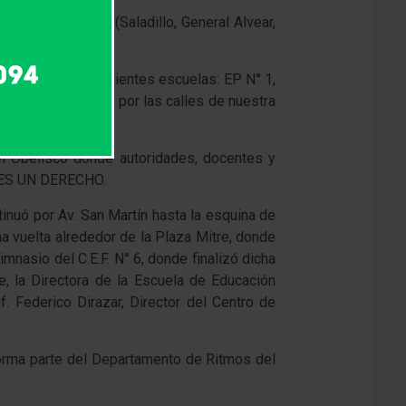
nivel educativo (Saladillo, General Alvear,
alumnos de las siguientes escuelas: EP N° 1,
ron con la caminata por las calles de nuestra
 el Obelisco donde autoridades, docentes y
R ES UN DERECHO.
inuó por Av. San Martín hasta la esquina de
a vuelta alrededor de la Plaza Mitre, donde
imnasio del C.E.F. N° 6, donde finalizó dicha
e, la Directora de la Escuela de Educación
. Federico Dirazar, Director del Centro de
n forma parte del Departamento de Ritmos del