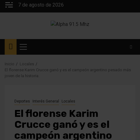
Saltar
7 de agosto de 2026
al
contenido
Menú
principal
Inicio
Locales
El florense Karim Crucce ganó y es el campeón argentino pesado más
joven de la historia.
Deportes
Interés General
Locales
El florense Karim
Crucce ganó y es el
campeón argentino