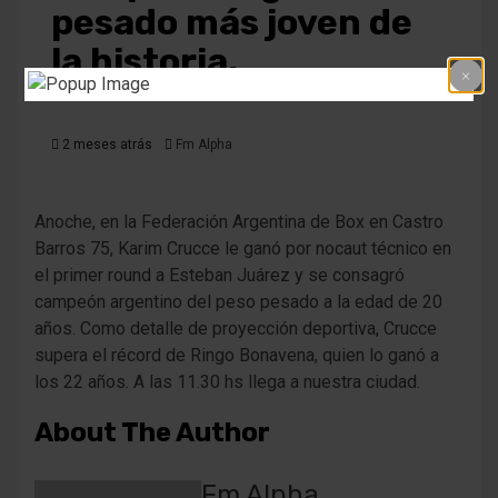
pesado más joven de
la historia.
2 meses atrás
Fm Alpha
Anoche, en la Federación Argentina de Box en Castro
Barros 75, Karim Crucce le ganó por nocaut técnico en
el primer round a Esteban Juárez y se consagró
campeón argentino del peso pesado a la edad de 20
años. Como detalle de proyección deportiva, Crucce
supera el récord de Ringo Bonavena, quien lo ganó a
los 22 años. A las 11.30 hs llega a nuestra ciudad.
About The Author
Fm Alpha