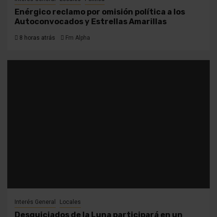
Enérgico reclamo por omisión política a los
Autoconvocados y Estrellas Amarillas
8 horas atrás
Fm Alpha
Interés General
Locales
Desquiciados de la Luna participará en un