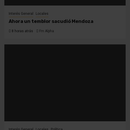
Interés General
Locales
Ahora un temblor sacudió Mendoza
8 horas atrás
Fm Alpha
Interés General
Locales
Política