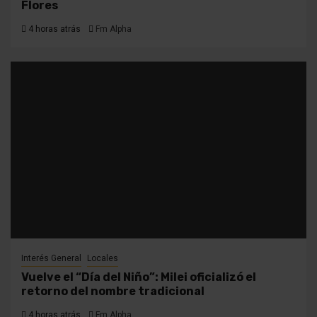
Flores
4 horas atrás
Fm Alpha
Interés General
Locales
Vuelve el “Día del Niño”: Milei oficializó el
retorno del nombre tradicional
4 horas atrás
Fm Alpha