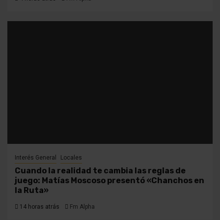
Interés General
Locales
Cuando la realidad te cambia las reglas de
juego: Matías Moscoso presentó «Chanchos en
la Ruta»
14 horas atrás
Fm Alpha