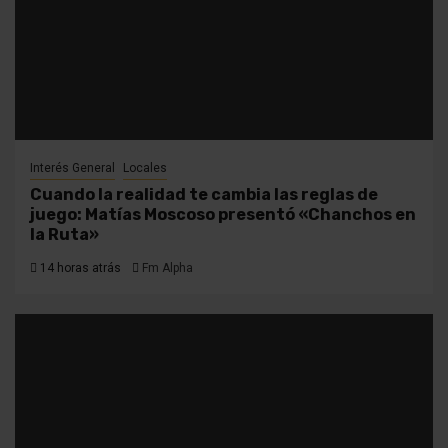
Interés General
Locales
Cuando la realidad te cambia las reglas de
juego: Matías Moscoso presentó «Chanchos en
la Ruta»
14 horas atrás
Fm Alpha