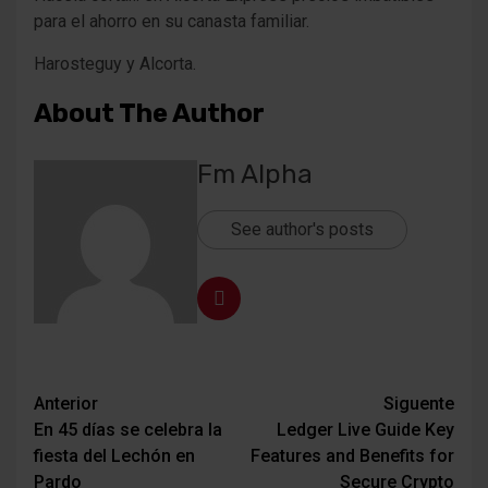
para el ahorro en su canasta familiar.
Harosteguy y Alcorta.
About The Author
Fm Alpha
See author's posts
Navegación
Anterior
Siguente
En 45 días se celebra la
Ledger Live Guide Key
de
fiesta del Lechón en
Features and Benefits for
entradas
Pardo
Secure Crypto