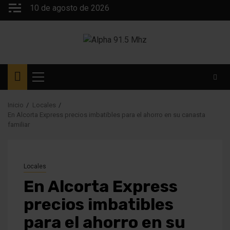
Saltar
10 de agosto de 2026
al
contenido
Menú
principal
Inicio
Locales
En Alcorta Express precios imbatibles para el ahorro en su canasta
familiar
Locales
En Alcorta Express
precios imbatibles
para el ahorro en su