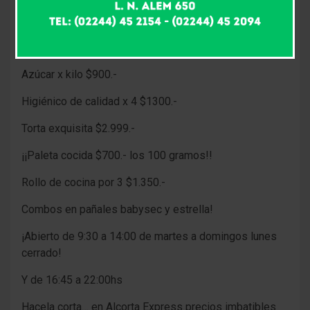
En Alcorta Express precios imbatibles para el ahorro
en su canasta familiar. Mirá las ofertas.
Lavandina Ayudín x 1lt $999.-
Azúcar x kilo $900.-
Higiénico de calidad x 4 $1300.-
Torta exquisita $2.999.-
¡¡Paleta cocida $700.- los 100 gramos!!
Rollo de cocina por 3 $1.350.-
Combos en pañales babysec y estrella!
¡Abierto de 9:30 a 14:00 de martes a domingos lunes
cerrado!
Y de 16:45 a 22:00hs
Hacela corta… en Alcorta Express precios imbatibles