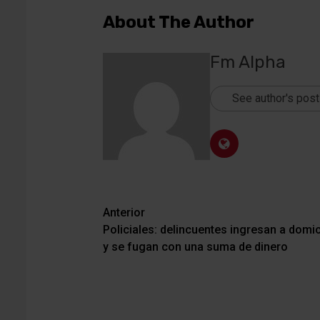
audio
About The Author
Fm Alpha
See author's pos
Navegación
Anterior
Policiales: delincuentes ingresan a domi
de
y se fugan con una suma de dinero
entradas