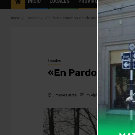
INICIO
LOCALES
PROVINCIALES
EL MU
Inicio
Locales
«En Pardo estamos desde anoche sin energía eléctr
Locales
«En Pardo estamos
3 meses atrás
Fm Alpha