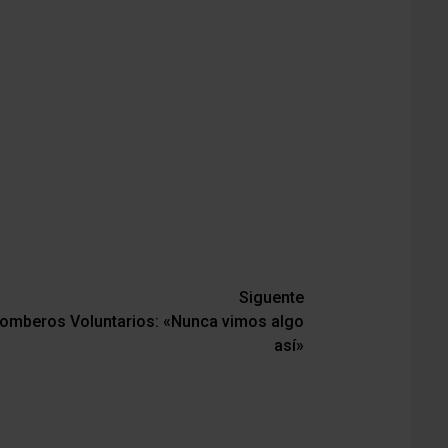
teclas
de
flecha
arriba/abajo
para
aumentar
o
disminuir
el
volumen.
Siguente
 Bomberos Voluntarios: «Nunca vimos algo
así»