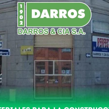
NDO
POLICIALES
NACIONALES
DEPORTES
ica»
 desde anoche sin energía e