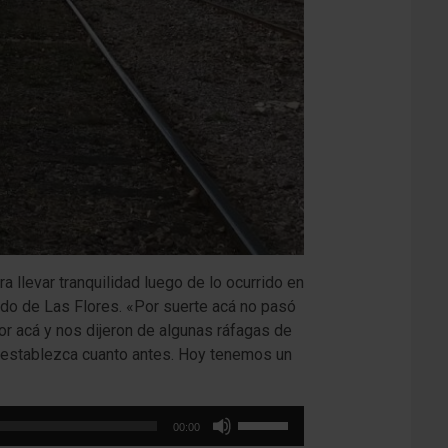
 llevar tranquilidad luego de lo ocurrido en
tido de Las Flores. «Por suerte acá no pasó
r acá y nos dijeron de algunas ráfagas de
restablezca cuanto antes. Hoy tenemos un
Utiliza
00:00
las