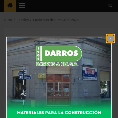
Menú
principal
Inicio
Locales
Farmacias de turno Abril 2026
Locales
Farmacias de turno
Abril 2026
4 meses atrás
Fm Alpha