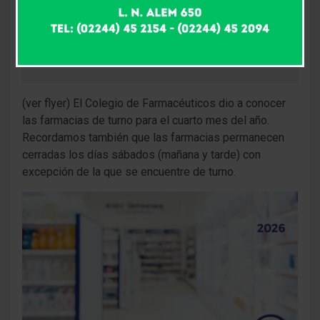
(ver flyer) El Colegio de Farmacéuticos dio a conocer
las farmacias de turno para el cuarto mes del año.
Recordamos también que las farmacias permanecen
cerradas los días sábados (mañana y tarde) con
excepción de la que se encuentre de turno.