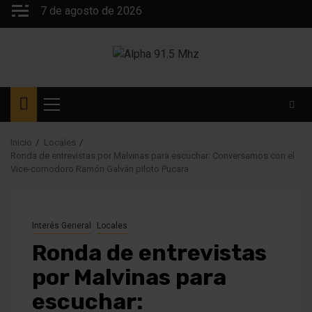
Saltar
7 de agosto de 2026
al
contenido
Menú
principal
Inicio
Locales
Ronda de entrevistas por Malvinas para escuchar: Conversamos con el
Vice-comodoro Ramón Galván piloto Pucara
Interés General
Locales
Ronda de entrevistas
por Malvinas para
escuchar: