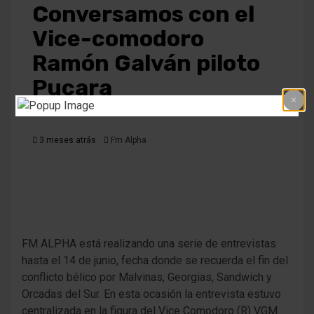
Conversamos con el
Vice-comodoro
Ramón Galván piloto
Pucara
3 meses atrás
Fm Alpha
FM ALPHA está realizando una serie de entrevistas
hasta el 14 de junio, fecha donde se recuerda el fin del
conflicto bélico por Malvinas, Georgias, Sandwich y
Orcadas del Sur. En esta ocasión la entrevista estuvo
centralizada en la figura del Vice Comodoro (R) VGM