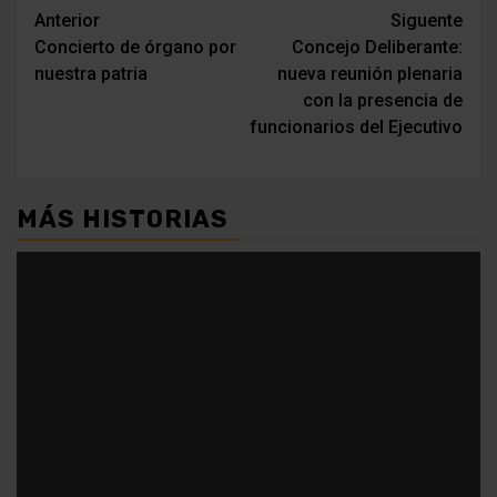
Navegación
Anterior
Siguente
Concierto de órgano por
Concejo Deliberante:
de
nuestra patria
nueva reunión plenaria
entradas
con la presencia de
funcionarios del Ejecutivo
MÁS HISTORIAS