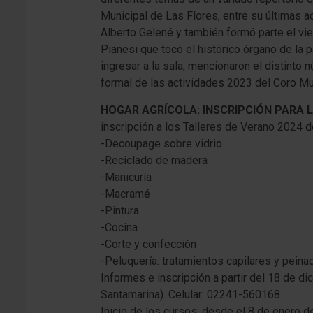
Municipal de Las Flores, entre su últimas 
Alberto Gelené y también formó parte el v
Pianesi que tocó el histórico órgano de la p
ingresar a la sala, mencionaron el distinto
formal de las actividades 2023 del Coro Mu
HOGAR AGRÍCOLA: INSCRIPCIÓN PARA 
inscripción a los Talleres de Verano 2024 d
-Decoupage sobre vidrio
-Reciclado de madera
-Manicuría
-Macramé
-Pintura
-Cocina
-Corte y confección
-Peluquería: tratamientos capilares y peina
Informes e inscripción a partir del 18 de d
Santamarina). Celular: 02241-560168
Inicio de los cursos: desde el 8 de enero 