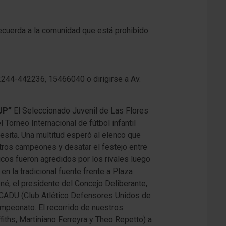
ecuerda a la comunidad que está prohibido
2244-442236, 15466040 o dirigirse a Av.
UP”
El Seleccionado Juvenil de Las Flores
Torneo Internacional de fútbol infantil
sita. Una multitud esperó al elenco que
tros campeones y desatar el festejo entre
cos fueron agredidos por los rivales luego
en la tradicional fuente frente a Plaza
né; el presidente del Concejo Deliberante,
te CADU (Club Atlético Defensores Unidos de
ampeonato. El recorrido de nuestros
fiths, Martiniano Ferreyra y Theo Repetto) a