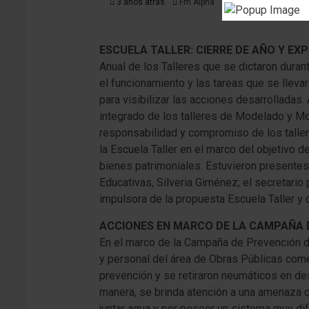
3 años atrás
Fm Alpha
ESCUELA TALLER: CIERRE DE AÑO Y EX
Anual de los Talleres que se dictaron durant
el funcionamiento y las tareas que se lleva
para visibilizar las acciones desarrolladas. 
integrado de los talleres de Modelado y Mol
responsabilidad y compromiso de los taller
la Escuela Taller en el marco del objetivo d
bienes patrimoniales. Estuvieron presentes 
Educativas, Silveria Giménez; el secretario
impulsora de la propuesta Escuela Taller y
ACCIONES EN MARCO DE LA CAMPAÑA D
En el marco de la Campaña de Prevención de
y personal del área de Obras Públicas come
prevención y se retiraron neumáticos en de
manera, se brinda atención a una amenaza 
juntar agua y por poseer un sistema muy dif