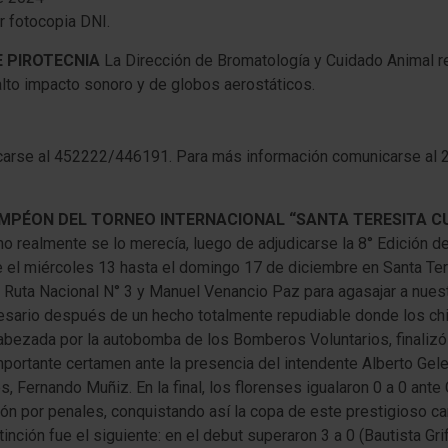
r fotocopia DNI.
E PIROTECNIA
La Dirección de Bromatología y Cuidado Animal r
alto impacto sonoro y de globos aerostáticos.
icarse al 452222/446191. Para más información comunicarse al 
CAMPÉON DEL TORNEO INTERNACIONAL “SANTA TERESITA C
 realmente se lo merecía, luego de adjudicarse la 8° Edición del 
 el miércoles 13 hasta el domingo 17 de diciembre en Santa Tere
e Ruta Nacional N° 3 y Manuel Venancio Paz para agasajar a nues
sario después de un hecho totalmente repudiable donde los chi
cabezada por la autobomba de los Bomberos Voluntarios, finalizó 
mportante certamen ante la presencia del intendente Alberto Gele
es, Fernando Muñiz. En la final, los florenses igualaron 0 a 0 an
ción por penales, conquistando así la copa de este prestigioso c
nción fue el siguiente: en el debut superaron 3 a 0 (Bautista Grif