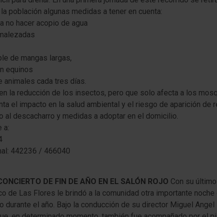
 la población algunas medidas a tener en cuenta:
ara no hacer acopio de agua
smalezadas
ible de mangas largas,
en equinos
e animales cada tres días.
n la reducción de los insectos, pero que solo afecta a los mos
ta el impacto en la salud ambiental y el riesgo de aparición de
al descacharro y medidas a adoptar en el domicilio.
 a:
4
mal: 442236 / 466040
CONCIERTO DE FIN DE AÑO EN EL SALÓN ROJO
Con su último
ico de Las Flores le brindó a la comunidad otra importante noche
 durante el año. Bajo la conducción de su director Miguel Angel 
que, en determinado momento, también fue acompañado por el pia