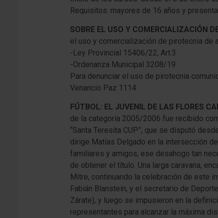
Requisitos: mayores de 16 años y presenta
SOBRE EL USO Y COMERCIALIZACIÓN D
el uso y comercialización de pirotecnia de 
-Ley Provincial 15406/22, Art.3
-Ordenanza Municipal 3208/19
Para denunciar el uso de pirotecnia comun
Venancio Paz 1114
FÚTBOL: EL JUVENIL DE LAS FLORES 
de la categoría 2005/2006 fue recibido como
“Santa Teresita CUP”, que se disputó desde
dirige Matías Delgado en la intersección d
familiares y amigos, ese desahogo tan nece
de obtener el título. Una larga caravana, en
Mitre, continuando la celebración de este i
Fabián Blanstein; y el secretario de Deport
Zárate), y luego se impusieron en la defini
representantes para alcanzar la máxima disti