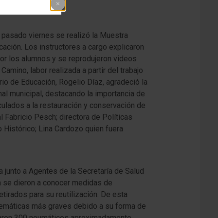
 pasado viernes se realizó la Muestra
cación. Los instructores a cargo explicaron
por los alumnos y se reprodujeron videos
Camino, labor realizada a partir del trabajo
rio de Educación, Rogelio Díaz, agradeció la
al municipal, destacando la importancia de
nculados a la restauración y conservación de
l Fabricio Pesch; directora de Políticas
o Histórico; Lina Cardozo quien fuera
 junto a Agentes de la Secretaría de Salud
ta se dieron a conocer medidas de
irados para su reutilización. De esta
blemáticas más graves debido a su forma de
tiraron 300 neumáticos aproximadamente.