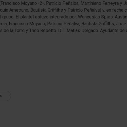
Francisco Moyano -2-, Patricio Peñalba, Martiniano Ferreyra y J
quín Ametrano, Bautista Griffiths y Patricio Peñalva) y, en fecha 
 grupo. El plantel estuvo integrado por: Wenceslao Spies, Austi
ía, Francisco Moyano, Patricio Peñalva, Bautista Griffiths, José
s de la Torre y Theo Repetto. D.T.: Matías Delgado. Ayudante de
ts