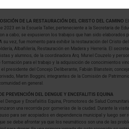
POSICIÓN DE LA RESTAURACIÓN DEL CRISTO DEL CAMINO
El
e 2023 en la Escuela Taller, perteneciente a la Secretaría de Edu
ron a cabo; se expusieron los trabajos que han sido elaborados 
A su vez, fue momento para exhibir la restauración del Cristo del 
dería, Albañilería, Restauración en Madera y Herrería. El secreta
istas y alumnos, de la coordinadora Arq. Muriel Couzelo y person
e formación para el trabajo y la adquisición de conocimientos vi
el presidente del Concejo Deliberante, Fabián Blanstein; conceja
 privado, Martin Boggini; integrantes de la Comisión de Patrimoni
 comunidad en general.
E PREVENCIÓN DEL DENGUE Y ENCEFALITIS EQUINA
l Dengue y Encefalitis Equina, Promotores de Salud Comunitaria
nzaron una recorrida por gomerías de la ciudad. Durante la visi
suso para ser acopiados en dependencia municipal y luego ser ret
que se debe afrontar ya que los neumáticos son una de las pro
ícil para drenar. En una primera jornada de este recorrido se re