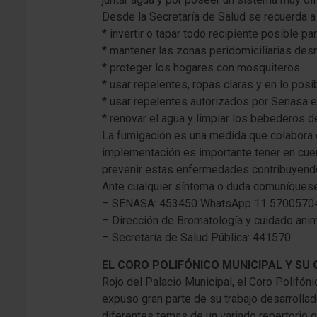
Desde la Secretaría de Salud se recuerda a
* invertir o tapar todo recipiente posible p
* mantener las zonas peridomiciliarias de
* proteger los hogares con mosquiteros
* usar repelentes, ropas claras y en lo pos
* usar repelentes autorizados por Senasa 
* renovar el agua y limpiar los bebederos d
La fumigación es una medida que colabora e
implementación es importante tener en cuen
prevenir estas enfermedades contribuyendo 
Ante cualquier síntoma o duda comuníquese
– SENASA: 453450 WhatsApp 11 5700570
– Dirección de Bromatología y cuidado ani
– Secretaría de Salud Pública: 441570
EL CORO POLIFÓNICO MUNICIPAL Y SU 
Rojo del Palacio Municipal, el Coro Polifón
expuso gran parte de su trabajo desarrollado
diferentes temas de un variado repertorio 