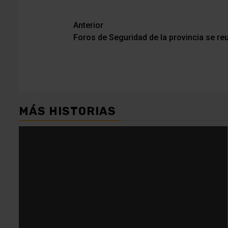
Navegación
Anterior
Foros de Seguridad de la provincia se re
de
entradas
MÁS HISTORIAS