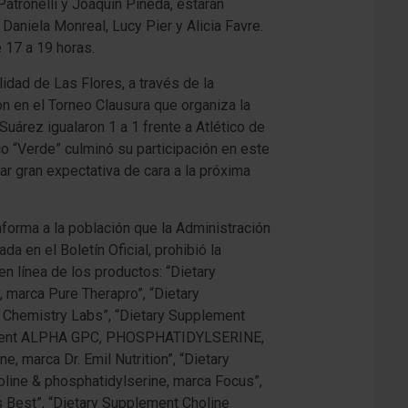
atronelli y Joaquín Pineda, estarán
aniela Monreal, Lucy Pier y Alicia Favre.
e 17 a 19 horas.
idad de Las Flores, a través de la
ión en el Torneo Clausura que organiza la
uárez igualaron 1 a 1 frente a Atlético de
co “Verde” culminó su participación en este
ar gran expectativa de cara a la próxima
forma a la población que la Administración
en el Boletín Oficial, prohibió la
en línea de los productos: “Dietary
 marca Pure Therapro”, “Dietary
 Chemistry Labs”, “Dietary Supplement
plement ALPHA GPC, PHOSPHATIDYLSERINE,
marca Dr. Emil Nutrition”, “Dietary
oline & phosphatidylserine, marca Focus”,
 Best”, “Dietary Supplement Choline