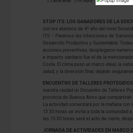
3 años atrás
Fm Alpha
STOP ITS: LOS GANADORES DE LA EDIC
con los alumnos de 4º año del nivel Secund
ITS – Paremos las Infecciones de Transmisió
Desarrollo Productivo y Sustentable. Todas
acciones preventivas, desplegaron numerosas
e impacto sanitario fue el de la mencionada 
Costa. El clima puso un marco ideal, la sat
salud, y la diversión final, dejarán seguram
ENCUENTRO DE TALLERES PROTEGIDOS 
nuestra ciudad un Encuentro de Talleres Prot
provincia de Buenos Aires que compartirán 
La actividad comenzará por la mañana con la
13.30 horas se invita a toda la comunidad 
las 15.30 horas será el acto de cierre, des
JORNADA DE ACTIVIDADES EN MARCO D