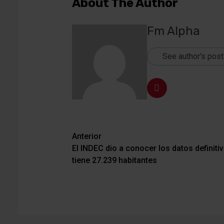
About The Author
Fm Alpha
See author's pos
Navegación
Anterior
El INDEC dio a conocer los datos definiti
de
tiene 27.239 habitantes
entradas