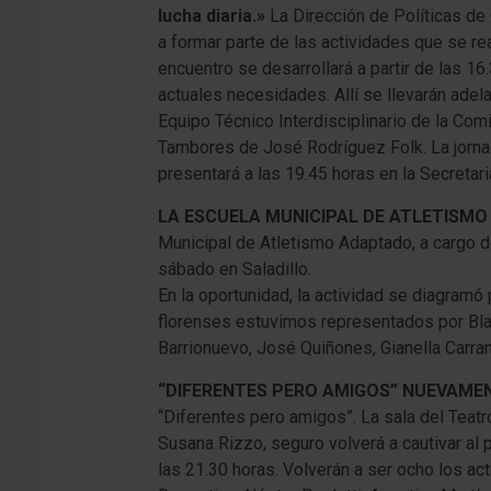
lucha diaria.»
La Dirección de Políticas de 
a formar parte de las actividades que se rea
encuentro se desarrollará a partir de las 1
actuales necesidades. Allí se llevarán adel
Equipo Técnico Interdisciplinario de la Comis
Tambores de José Rodríguez Folk. La jornad
presentará a las 19.45 horas en la Secretaria
LA ESCUELA MUNICIPAL DE ATLETISMO
Municipal de Atletismo Adaptado, a cargo de
sábado en Saladillo.
En la oportunidad, la actividad se diagra
florenses estuvimos representados por Bla
Barrionuevo, José Quiñones, Gianella Carranz
“DIFERENTES PERO AMIGOS” NUEVAME
“Diferentes pero amigos”. La sala del Teatr
Susana Rizzo, seguro volverá a cautivar al
las 21.30 horas. Volverán a ser ocho los ac