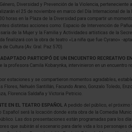
Género, Diversidad y Prevención de la Violencia, perteneciente a
lizarán el 25 de noviembre en marco del Día Internacional de la Lu
6.30 horas en la Plaza de la Diversidad para compartir un momento
antes distintas acciones como: Espacio de Intervención de Pañuel
aría de la Mujer y la Familia y Actividades artísticas de la Secre
a finalizará con la obra de teatro «La niña que fue Cyrano» -ap
 de Cultura (Av. Gral. Paz 570).
 ADAPTADO PARTICIPÓ DE UN ENCUENTRO RECREATIVO E
 la profesora Camila Kobarynka, intervinieron en un encuentro r
mó por estaciones y se compartieron momentos agradables, estab
s Flores, Nehuén Santillán, Facundo Arano, Gonzalo Toledo, Enz
a, Florencia Saldaña y Victoria Petricio.
NTE EN EL TEATRO ESPAÑOL
A pedido del público, el próximo
o Español será la locación donde esta obra de la Comedia Munici
 público. Las dos presentaciones están programadas para los dí
tores que subirán al escenario para darle vida a los personajes 