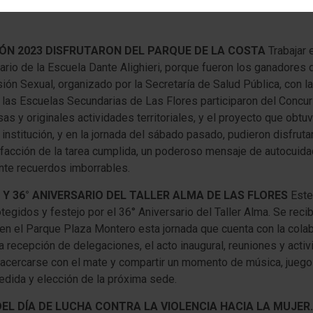
IÓN 2023 DISFRUTARON DEL PARQUE DE LA COSTA
Trabajar 
ario de la Escuela Dante Alighieri, porque fueron los ganadores
n Sexual, organizado por la Secretaría de Salud Pública, con la
 las Escuelas Secundarias de Las Flores participaron del Concur
 y originales actividades territoriales, y el proyecto que obtuv
institución, y en la jornada del sábado pasado, pudieron disfruta
isfacción de la tarea cumplida, un poderoso mensaje de autocuid
ente recuerdos imborrables.
Y 36° ANIVERSARIO DEL TALLER ALMA DE LAS FLORES
Este
egidos y festejo por el 36° Aniversario del Taller Alma. Se recibi
en el Parque Plaza Montero esta jornada que cuenta con la colab
 recepción de delegaciones, el acto inaugural, reuniones y acti
a acercarse con el mate y compartir un momento de música, juego
pedida y elección de la próxima sede.
EL DÍA DE LUCHA CONTRA LA VIOLENCIA HACIA LA MUJER