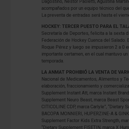
Dagostino, Néstor Paoletti, Agustina Martín
acompañados por un equipo técnico del que 
La preventa de entradas será hasta el vierne
HOCKEY: TERCER PUESTO PARA EL TA
Secretaría de Deportes, felicita a la sexta d
Federación de Hockey Cuenca del Salado. El 
Roque Pérez y luego se impusieron 2 a 0 en 
importante certamen, en el cual mantuvo un 
temporada.
LA ANMAT PROHIBIÓ LA VENTA DE VAR
Nacional de Medicamentos, Alimentos y Tec
elaboración, fraccionamiento y comercializac
Supplement Instant Att, marca Instant Bran
Supplement Neuro Beast, marca Beast Sport
CITICOLINE CDP, marca Carlyle”, “Dietar
BACOPA MONNIERI, HUPERZINE-A & GINKO BILO
Supplement Factor Kids Extra Strength, mar
“Dietary Supplement FISETIN, marca X Human