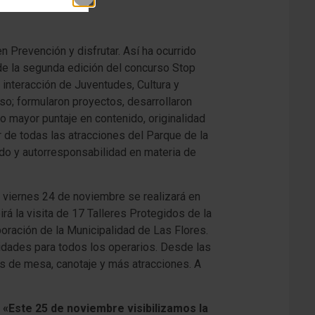
en Prevención y disfrutar. Así ha ocurrido
 de la segunda edición del concurso Stop
 interacción de Juventudes, Cultura y
so; formularon proyectos, desarrollaron
o mayor puntaje en contenido, originalidad
r de todas las atracciones del Parque de la
ado y autorresponsabilidad en materia de
 viernes 24 de noviembre se realizará en
rá la visita de 17 Talleres Protegidos de la
oración de la Municipalidad de Las Flores.
vidades para todos los operarios. Desde las
s de mesa, canotaje y más atracciones. A
.
«Este 25 de noviembre visibilizamos la