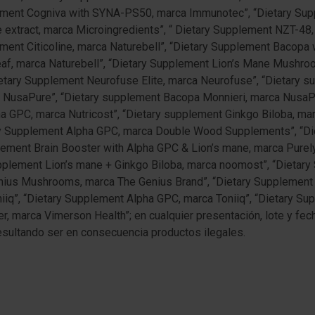
plement Cogniva with SYNA-PS50, marca Immunotec”, “Dietary Su
 extract, marca Microingredients”, “ Dietary Supplement NZT-4
ement Citicoline, marca Naturebell”, “Dietary Supplement Bacopa 
af, marca Naturebell”, “Dietary Supplement Lion’s Mane Mushroo
Dietary Supplement Neurofuse Elite, marca Neurofuse”, “Dietary 
 NusaPure”, “Dietary supplement Bacopa Monnieri, marca NusaPu
 GPC, marca Nutricost”, “Dietary supplement Ginkgo Biloba, marc
 Supplement Alpha GPC, marca Double Wood Supplements”, “Die
ment Brain Booster with Alpha GPC & Lion’s mane, marca Purely
pplement Lion’s mane + Ginkgo Biloba, marca noomost”, “Dietar
nius Mushrooms, marca The Genius Brand”, “Dietary Supplement
iiq”, “Dietary Supplement Alpha GPC, marca Toniiq”, “Dietary Sup
, marca Vimerson Health”; en cualquier presentación, lote y fec
resultando ser en consecuencia productos ilegales.