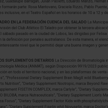
ez, Guadalupe Barragán, Julián Paoletti, Eduardo Manzo, Hernán P
formarán parte: Rosa Mantovano, Graciela Rizzo, Pablo Puente, D
s inclusive, en el Teatro Español en los horarios de 10 a 12 y d
LADRO EN LA FEDERACIÓN CUENCA DEL SALADO
La Municipal
ivisión del Club Atlético El Taladro por obtener la tercera ubicac
sábado pasado en la ciudad de Lobos, las dirigidas por Felisa S
la definición por penales australianos. De esta manera, el elen
interesante nivel que le permitió dejar una buena imagen y gener
IOS SUPLEMENTOS DIETARIOS
La Dirección de Bromatología in
nología Médica (ANMAT), según Disposición 9919/2023 publicada 
ión en todo el territorio nacional, y en las plataformas de venta 
ds”, “Professional Dietary Supplement Brain MagX wild Blueberry,
s Nutrition”, “Dietary Supplement Nootropic, marca Beyond Raw
y Supplement FISETIN COMPLEX, marca Carlyle”, “Dietary Sup
BA, marca Nutraceuticals”, “Dietary Supplement Lion’s Mane, 
ca Focus”, “Dietary Supplement Factor Kids with phosphatidylch
x”, “Dietary Supplement Fisetin whit Novusetin, marca Doctor’s