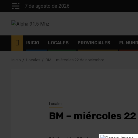
Saltar
7 de agosto de 2026
al
contenido
INICIO
LOCALES
PROVINCIALES
EL MUN
Inicio
Locales
BM – miércoles 22 de noviembre
Locales
BM – miércoles 22