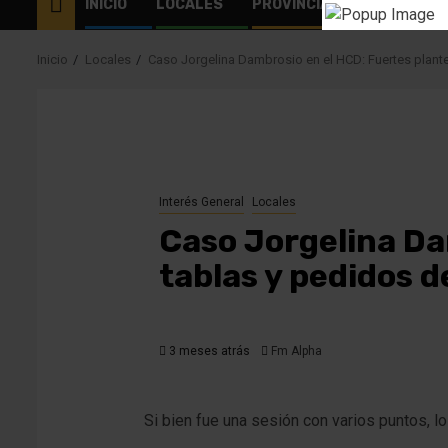
INICIO
LOCALES
PROVINCIALES
EL MUN
Inicio
Locales
Caso Jorgelina Dambrosio en el HCD: Fuertes plant
Interés General
Locales
Caso Jorgelina Da
tablas y pedidos 
3 meses atrás
Fm Alpha
Si bien fue una sesión con varios puntos, l