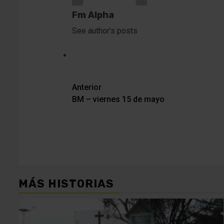
Fm Alpha
See author's posts
Navegación
Anterior
BM – viernes 15 de mayo
de
entradas
MÁS HISTORIAS