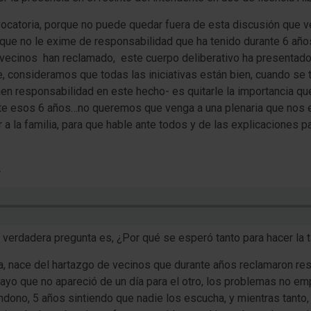
catoria, porque no puede quedar fuera de esta discusión que ve
a que no le exime de responsabilidad que ha tenido durante 6 a
a, vecinos han reclamado, este cuerpo deliberativo ha presentad
, consideramos que todas las iniciativas están bien, cuando se t
nen responsabilidad en este hecho- es quitarle la importancia qu
nte esos 6 años…no queremos que venga a una plenaria que nos 
 a la familia, para que hable ante todos y de las explicaciones 
A
 verdadera pregunta es, ¿Por qué se esperó tanto para hacer la 
ca, nace del hartazgo de vecinos que durante años reclamaron re
ayo que no apareció de un día para el otro, los problemas no e
dono, 5 años sintiendo que nadie los escucha, y mientras tanto,