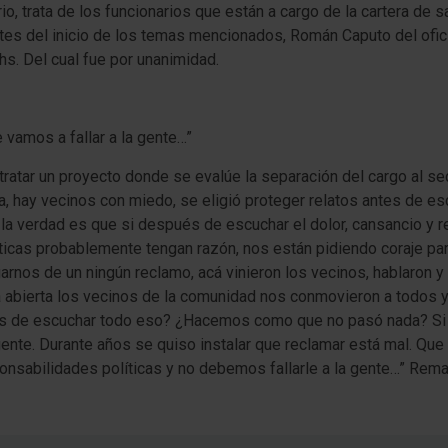
io, trata de los funcionarios que están a cargo de la cartera de 
tes del inicio de los temas mencionados, Román Caputo del ofici
hs. Del cual fue por unanimidad.
 vamos a fallar a la gente…”
ratar un proyecto donde se evalúe la separación del cargo al sec
a, hay vecinos con miedo, se eligió proteger relatos antes de e
 la verdad es que si después de escuchar el dolor, cansancio y r
ticas probablemente tengan razón, nos están pidiendo coraje pa
arnos de un ningún reclamo, acá vinieron los vecinos, hablaron y
ca abierta los vecinos de la comunidad nos conmovieron a todos y
 de escuchar todo eso? ¿Hacemos como que no pasó nada? Si 
ente. Durante años se quiso instalar que reclamar está mal. Que
nsabilidades políticas y no debemos fallarle a la gente…” Rema