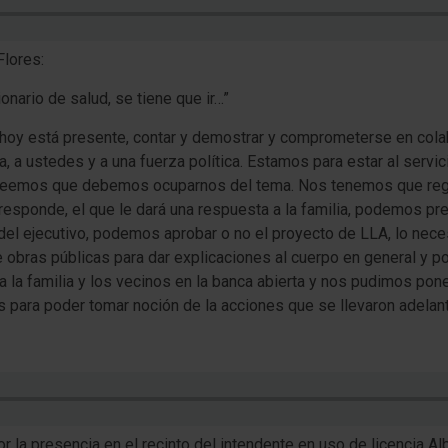
lores:
onario de salud, se tiene que ir…”
 hoy está presente, contar y demostrar y comprometerse en colab
 a ustedes y a una fuerza política. Estamos para estar al servic
reemos que debemos ocuparnos del tema. Nos tenemos que regir 
orresponde, el que le dará una respuesta a la familia, podemos 
 del ejecutivo, podemos aprobar o no el proyecto de LLA, lo nec
de obras públicas para dar explicaciones al cuerpo en general y 
a familia y los vecinos en la banca abierta y nos pudimos pone
s para poder tomar noción de la acciones que se llevaron adelant
 la presencia en el recinto del intendente en uso de licencia Al