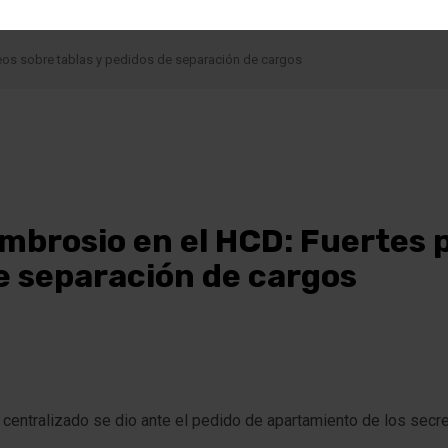
DO
POLICIALES
NACIONALES
DEPORTES
eos sobre tablas y pedidos de separación de cargos
mbrosio en el HCD: Fuertes 
de separación de cargos
o centralizado se dio ante el pedido de apartamiento de los secr