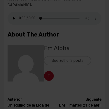
CARAMANICA
About The Author
Fm Alpha
See author's posts
Navegación
Anterior
Siguente
Un equipo de la Liga de
BM – martes 21 de abril
de