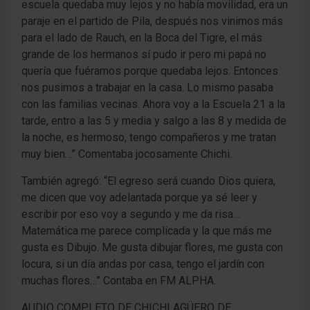
escuela quedaba muy lejos y no había movilidad, era un
paraje en el partido de Pila, después nos vinimos más
para el lado de Rauch, en la Boca del Tigre, el más
grande de los hermanos sí pudo ir pero mi papá no
quería que fuéramos porque quedaba lejos. Entonces
nos pusimos a trabajar en la casa. Lo mismo pasaba
con las familias vecinas. Ahora voy a la Escuela 21 a la
tarde, entro a las 5 y media y salgo a las 8 y medida de
la noche, es hermoso, tengo compañeros y me tratan
muy bien…” Comentaba jocosamente Chichi.
También agregó: “El egreso será cuando Dios quiera,
me dicen que voy adelantada porque ya sé leer y
escribir por eso voy a segundo y me da risa…
Matemática me parece complicada y la que más me
gusta es Dibujo. Me gusta dibujar flores, me gusta con
locura, si un día andas por casa, tengo el jardín con
muchas flores…” Contaba en FM ALPHA.
AUDIO COMPLETO DE CHICHI AGÜERO DE