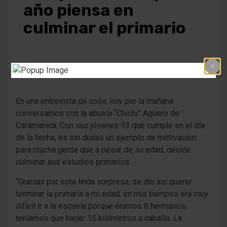
año piensa en
culminar el primario
4 meses atrás
Fm Alpha
En una entrevista de color, hoy por la mañana
conversamos con la abuela “Chichi” Agüero de
Caramanica. Con sus jóvenes 93 que cumple en el día
de la fecha, es sin dudas un ejemplo de motivación
para mucha gente que a pesar de su edad, decide
culminar sus estudios primarios.
“Gracias por esta linda sorpresa, se dio así querer
terminar la primaria a mi edad, en mis tiempos era muy
difícil ir a la escuela porque éramos 8 hermanos,
teníamos que hacer 15 kilómetros a caballo. La