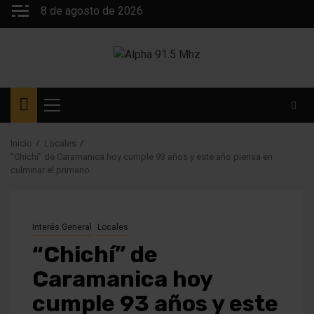
Saltar
8 de agosto de 2026
al
contenido
Menú
principal
Inicio
Locales
“Chichí” de Caramanica hoy cumple 93 años y este año piensa en
culminar el primario
Interés General
Locales
“Chichí” de
Caramanica hoy
cumple 93 años y este