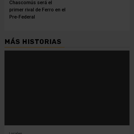
Chascomús será el
entradas
primer rival de Ferro en el
Pre-Federal
MÁS HISTORIAS
Locales