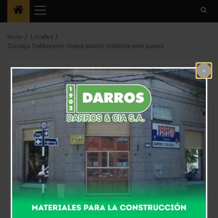
Menú
principal
Inicio
Locales
Concejo Deliberante: nueva sesión ordinaria este jueves
Locales
Política Local
Concejo Deliberante:
nueva sesión
ordinaria este jueves
3 meses atrás
Fm Alpha