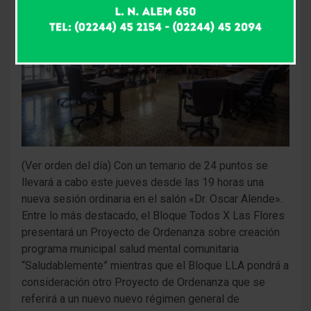
(Ver orden del día) Con un temario de 24 puntos se
llevará a cabo este jueves desde las 19 horas una
nueva sesión ordinaria en el salón «Dr. Oscar Alende».
Entre lo más destacado, el Bloque Todos X Las Flores
presentará un Proyecto de Ordenanza sobre creación
programa municipal salud mental comunitaria
“Saludablemente” mientras que el Bloque LLA pondrá a
consideración otro Proyecto de Ordenanza que se
referirá a un nuevo nuevo régimen general de