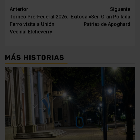
Navegación
Anterior
Siguente
Torneo Pre-Federal 2026:
Exitosa «3er. Gran Pollada
de
Ferro visita a Unión
Patria» de Apoghard
entradas
Vecinal Etcheverry
MÁS HISTORIAS