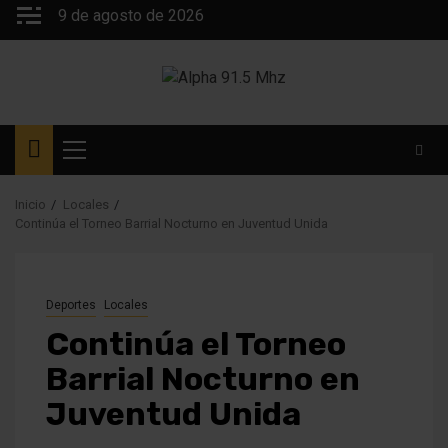
Saltar
9 de agosto de 2026
al
contenido
Menú
principal
Inicio
Locales
Continúa el Torneo Barrial Nocturno en Juventud Unida
Deportes
Locales
Continúa el Torneo
Barrial Nocturno en
Juventud Unida