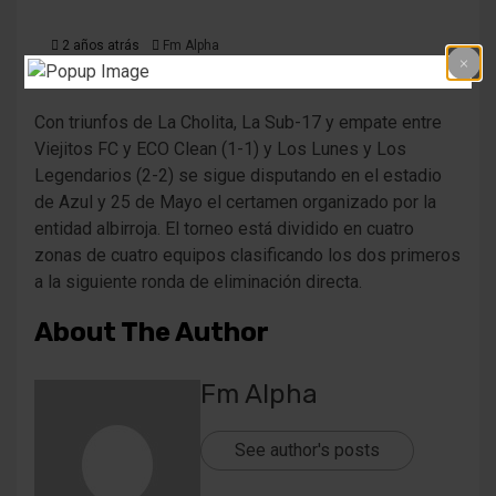
2 años atrás
Fm Alpha
Con triunfos de La Cholita, La Sub-17 y empate entre
Viejitos FC y ECO Clean (1-1) y Los Lunes y Los
Legendarios (2-2) se sigue disputando en el estadio
de Azul y 25 de Mayo el certamen organizado por la
entidad albirroja. El torneo está dividido en cuatro
zonas de cuatro equipos clasificando los dos primeros
a la siguiente ronda de eliminación directa.
About The Author
Fm Alpha
See author's posts