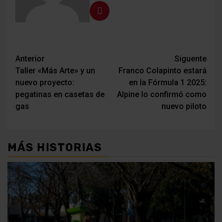
Navegación
Anterior
Siguente
Taller «Más Arte» y un
Franco Colapinto estará
de
nuevo proyecto:
en la Fórmula 1 2025:
entradas
pegatinas en casetas de
Alpine lo confirmó como
gas
nuevo piloto
MÁS HISTORIAS