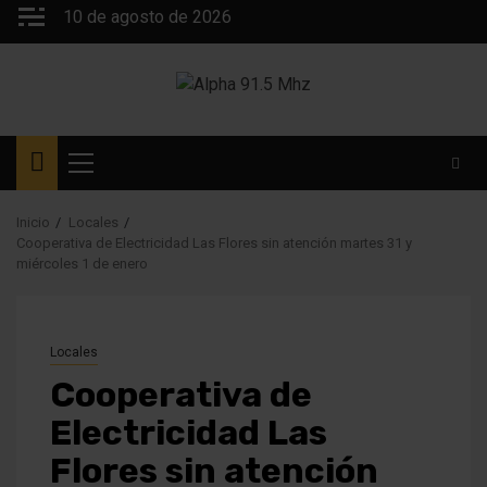
Saltar
10 de agosto de 2026
al
contenido
Menú
principal
Inicio
Locales
Cooperativa de Electricidad Las Flores sin atención martes 31 y
miércoles 1 de enero
Locales
Cooperativa de
Electricidad Las
Flores sin atención