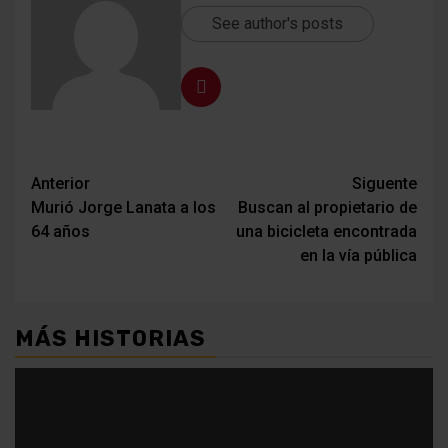
See author's posts
Navegación
Anterior
Siguente
Murió Jorge Lanata a los
Buscan al propietario de
de
64 años
una bicicleta encontrada
entradas
en la vía pública
MÁS HISTORIAS