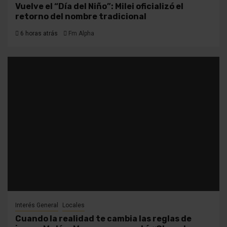
Vuelve el “Día del Niño”: Milei oficializó el
retorno del nombre tradicional
6 horas atrás
Fm Alpha
Interés General
Locales
Cuando la realidad te cambia las reglas de