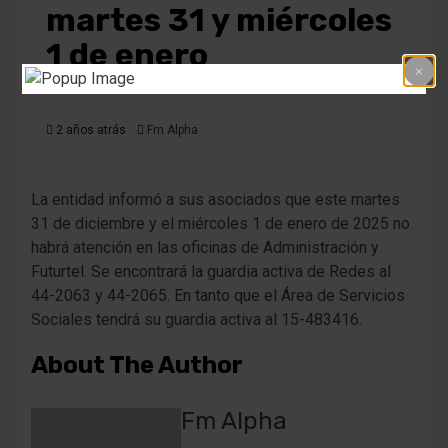
martes 31 y miércoles
1 de enero
2 años atrás
Fm Alpha
La entidad informó a sus asociados que este martes
31 de diciembre y el miércoles 1 de enero de 2025 no
habrá atención en las oficinas de Administración y
Futurtel. Se encontrará la guardia activa de Redes al
44-2063 y 44-2065. En tanto que el Área de Servicios
Sociales tendrá su guardia activa al 15-483416.
About The Author
Fm Alpha