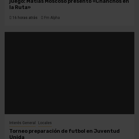
juego: Matías Moscoso presentó «Chanchos en
la Ruta»
16 horas atrás
Fm Alpha
Interés General
Locales
Torneo preparación de futbol en Juventud
Unida