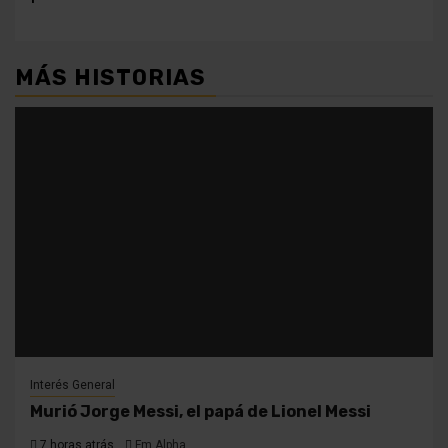
MÁS HISTORIAS
Interés General
Murió Jorge Messi, el papá de Lionel Messi
7 horas atrás
Fm Alpha