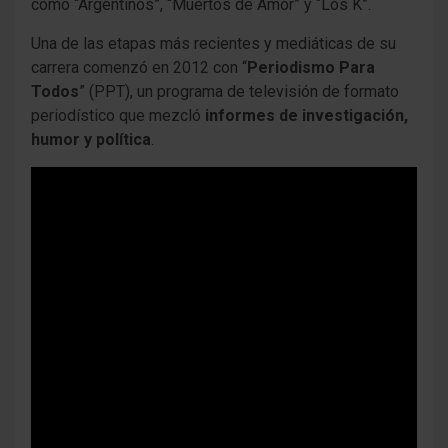
como “Argentinos”, “Muertos de Amor” y “Los K”.
Una de las etapas más recientes y mediáticas de su
carrera comenzó en 2012 con “
Periodismo Para
Todos
” (PPT), un programa de televisión de formato
periodístico que mezcló
informes de investigación,
humor y política
.