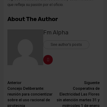
que refleja su pasión por el oficio.
About The Author
Fm Alpha
See author's posts
Navegación
Anterior
Siguente
Concejo Deliberante:
Cooperativa de
de
reunión para concientizar
Electricidad Las Flores
entradas
sobre el uso racional de
sin atención martes 31 y
pirotecnia
miércoles 1 de enero