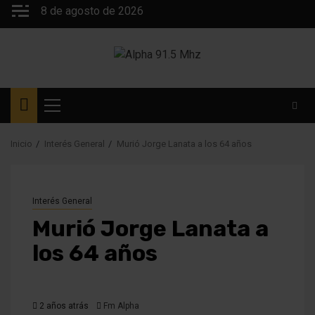
Saltar
8 de agosto de 2026
al
contenido
Menú
principal
Inicio
Interés General
Murió Jorge Lanata a los 64 años
Interés General
Murió Jorge Lanata a
los 64 años
2 años atrás
Fm Alpha