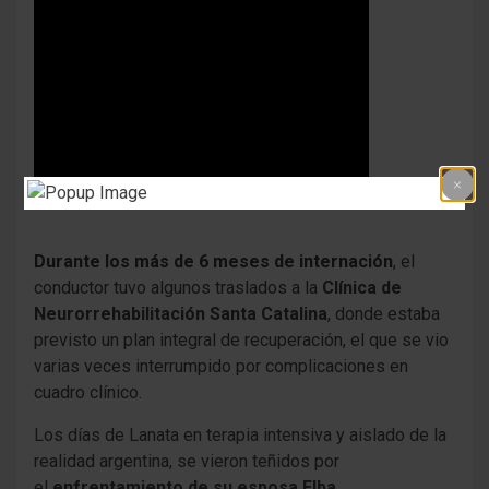
Durante los más de 6 meses de internación
, el
conductor tuvo algunos traslados a la
Clínica de
Neurorrehabilitación Santa Catalina
, donde estaba
previsto un plan integral de recuperación, el que se vio
varias veces interrumpido por complicaciones en
cuadro clínico.
Los días de Lanata en terapia intensiva y aislado de la
realidad argentina, se vieron teñidos por
el
enfrentamiento de su esposa Elba