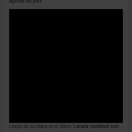
agenda del país.
Luego de su etapa en el diario,
Lanata continuó con