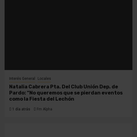
Interés General
Locales
Natalia Cabrera Pta. Del Club Unión Dep. de
Pardo: “No queremos que se pierdan eventos
como la Fiesta del Lechón
1 día atrás
Fm Alpha