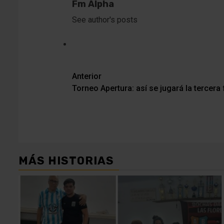
Fm Alpha
See author's posts
Navegación
Anterior
Torneo Apertura: así se jugará la tercera
de
entradas
MÁS HISTORIAS