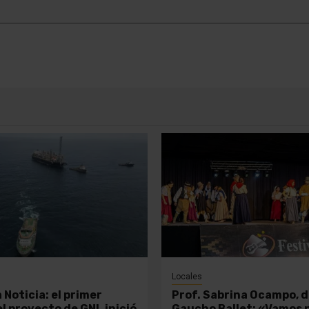
Locales
 Noticia: el primer
Prof. Sabrina Ocampo, d
l proyecto de GNL inició
Gaucho Ballet: «Vamos 