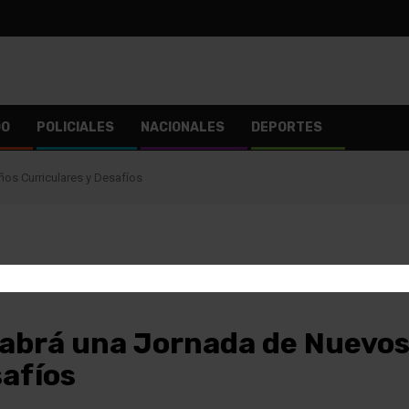
DO
POLICIALES
NACIONALES
DEPORTES
os Curriculares y Desafíos
habrá una Jornada de Nuevos
safíos