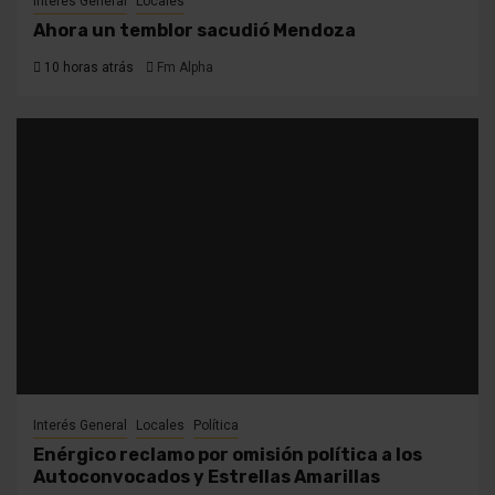
Interés General
Locales
Ahora un temblor sacudió Mendoza
10 horas atrás
Fm Alpha
Interés General
Locales
Política
Enérgico reclamo por omisión política a los
Autoconvocados y Estrellas Amarillas