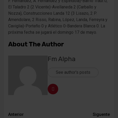
F. Fernández, A. Fernández y Espíndola)-Barrio Traut 0,
El Taladro 2 (2 Vicente)-Avellaneda 2 (Carballo y
Nozza), Construcciones Landa 12 (3 Lisazo, 2 P.
Amendolare, 2 Risso, Rabina, López, Landa, Ferreyra y
Caviglia)-Porteño 0 y Atlético 0-Bandera Blanca 0. La
próxima fecha se jugará el domingo 17 de mayo.
About The Author
Fm Alpha
See author's posts
Navegación
Anterior
Siguente