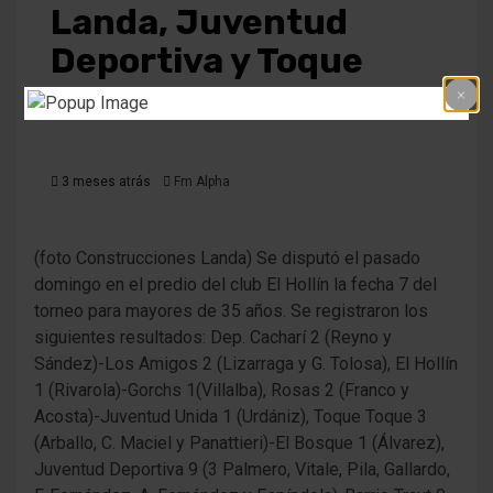
Landa, Juventud
Deportiva y Toque
Toque
3 meses atrás
Fm Alpha
(foto Construcciones Landa) Se disputó el pasado
domingo en el predio del club El Hollín la fecha 7 del
torneo para mayores de 35 años. Se registraron los
siguientes resultados: Dep. Cacharí 2 (Reyno y
Sández)-Los Amigos 2 (Lizarraga y G. Tolosa), El Hollín
1 (Rivarola)-Gorchs 1(Villalba), Rosas 2 (Franco y
Acosta)-Juventud Unida 1 (Urdániz), Toque Toque 3
(Arballo, C. Maciel y Panattieri)-El Bosque 1 (Álvarez),
Juventud Deportiva 9 (3 Palmero, Vitale, Pila, Gallardo,