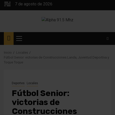
Saltar
7 de agosto de 2026
al
contenido
Menú
principal
Inicio
Locales
Fútbol Senior: victorias de Construcciones Landa, Juventud Deportiva y
Toque Toque
Deportes
Locales
Fútbol Senior:
victorias de
Construcciones