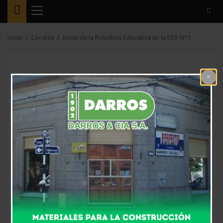
Menú
principal
Inicio
Locales
Inicio de la Robótica Educativa en la EES Nº1
Locales
Inicio de la Robótica
Educativa en la EES
Nº1
8 años atrás
Fm Alpha
En tiempos en los que los embates y críticas hacia el
ejercicio de la docencia se ponen en tela de juicio,