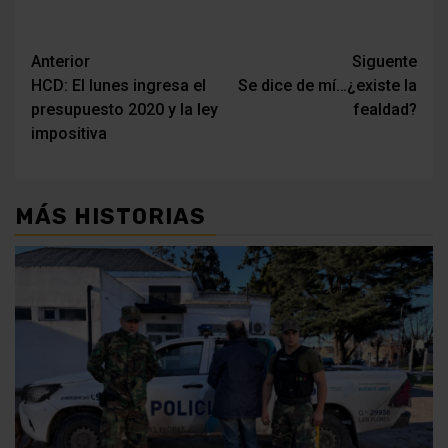
Navegación
Anterior
Siguente
HCD: El lunes ingresa el
Se dice de mí…¿existe la
de
presupuesto 2020 y la ley
fealdad?
entradas
impositiva
MÁS HISTORIAS