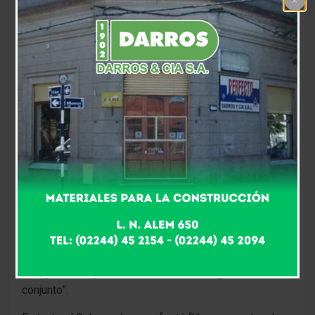
7 años atrás
Fm Alpha
En la tarde de ayer el Intendente Alberto Gelené
participó del cierre de año invitado por el Gobernador
de la Provincia de Buenos Aires, Axel Kicillof.
El encuentro se dio en la residencia oficial en la ciudad
de La Plata donde varios intendentes de la provincia
mantuvieron un intercambio de opiniones, expresando
la mayoría sus primeras experiencias al mando de sus
distritos.
Gelené comentó “Estuvimos en una reunión de cierre
de año, me encontré con varios intendentes, con los
ministros, intercambiamos opiniones y charlamos de la
agenda en común, pactamos varios compromisos de
trabajo, donde prima la voluntad de trabajar en
conjunto”.