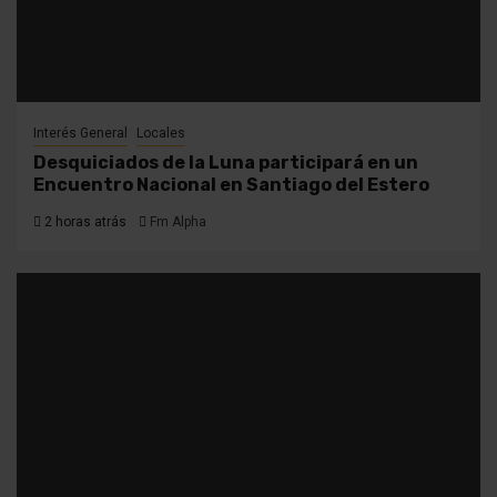
Interés General
Locales
Desquiciados de la Luna participará en un
Encuentro Nacional en Santiago del Estero
2 horas atrás
Fm Alpha