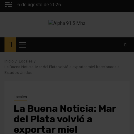
Saltar
6 de agosto de 2026
al
contenido
Menú
principal
Inicio
Locales
La Buena Noticia: Mar del Plata volvió a exportar miel fraccionada a
Estados Unidos
Locales
La Buena Noticia: Mar
del Plata volvió a
exportar miel