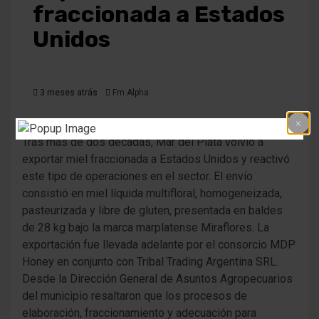
fraccionada a Estados
Unidos
3 meses atrás
Fm Alpha
Tras más de dos décadas, Mar del Plata volvió a
exportar miel fraccionada a Estados Unidos y reactivó
este tipo de operaciones en el sector. El envío
consistió en miel líquida multifloral, homogeneizada,
pasteurizada y libre de gluten, presentada en baldes
de 28 kg bajo la marca marplatense Miraflores. La
exportación fue llevada adelante por el consorcio MDP
Honey en conjunto con Tribal Trading Argentina SRL.
Desde la Dirección General de Asuntos Agropecuarios
del municipio resaltaron que los procesos de
elaboración, fraccionamiento y adecuación para