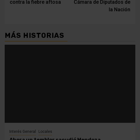
contra la fiebre aftosa
Cámara de Diputados de
la Nación
MÁS HISTORIAS
Interés General
Locales
Ahora un temblor sacudió Mendoza