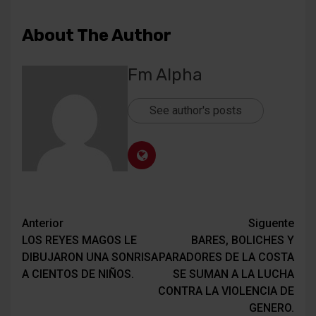
About The Author
Fm Alpha
See author's posts
Navegación
Anterior
Siguente
LOS REYES MAGOS LE
BARES, BOLICHES Y
de
DIBUJARON UNA SONRISA
PARADORES DE LA COSTA
entradas
A CIENTOS DE NIÑOS.
SE SUMAN A LA LUCHA
CONTRA LA VIOLENCIA DE
GENERO.