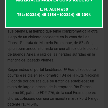
9 años atrás
Fm Alpha
Un chofer tresarroyense sufrió la amputación de una de
sus piernas, al tiempo que tenía comprometida la otra,
luego de un violento accidente en la zona de Las
Flores. Se trata de Marcelo Erramuspe, de 52 años,
quien permanece internado en una clínica de la ciudad
de Buenos Aires, a raíz de las heridas sufridas en la
mañana del pasado viernes.
Según indicó el portal tandilense
El Eco
, el accidente
ocurrió ese día en el kilómetro 184 de la Ruta Nacional
3, donde por causas que se tratan de establecer, un
micro de larga distancia de la empresa Río Paraná,
interno 50, patente EDF 776, de la cual Erramuspe es
chofer, colisionó con una camioneta marca Ford Ranger,
patente NUM 646.