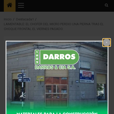
Menú
principal
Inicio
Destacada1
LAMENTABLE: EL CHOFER DEL MICRO PERDIO UNA PIERNA TRAS EL
CHOQUE FRONTAL EL VIERNES PASADO.
Destacada1
LAMENTABLE: EL
CHOFER DEL MICRO
PERDIO UNA PIERNA
TRAS EL CHOQUE
FRONTAL EL VIERNES
PASADO.