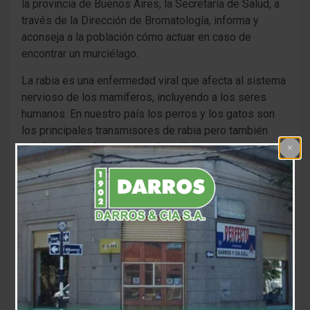
la provincia de Buenos Aires, la Secretaría de Salud, a
través de la Dirección de Bromatología, informa y
aconseja a la población cómo actuar en caso de
encontrar un murciélago.
La rabia es una enfermedad viral que afecta al sistema
nervioso de los mamíferos, incluyendo a los seres
humanos. En nuestro país los perros y los gatos son
los principales transmisores de rabia pero también
pueden serlo algunos animales silvestres como los
murciélagos y los zorros.
El virus está presente sobre todo en la saliva y el
cerebro de todos los animales afectados. Se puede
transmitir a través de la herida causada por una
mordedura, o bien cuando el animal lame una parte del
cuerpo de la persona lastimada recientemente.
Precauciones a tomar: