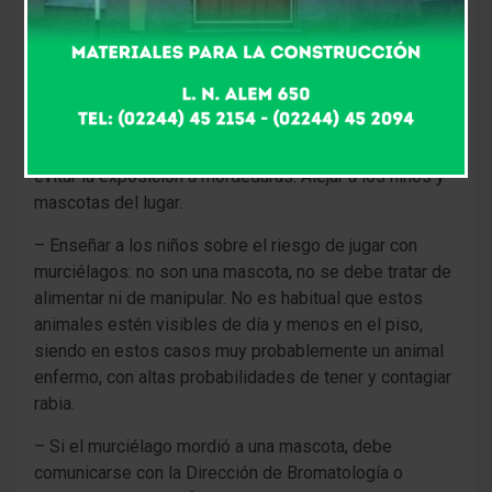
– Quienes encuentren murciélagos de día, heridos o
muertos, deben aislarlos, por ejemplo colocar un balde,
y comunicarse inmediatamente con la Dirección de
Bromatología para que puedan tomar las muestras
pertinentes.
– Aunque parezca muerto, no se debe tocar: se debe
evitar la exposición a mordeduras. Alejar a los niños y
mascotas del lugar.
– Enseñar a los niños sobre el riesgo de jugar con
murciélagos: no son una mascota, no se debe tratar de
alimentar ni de manipular. No es habitual que estos
animales estén visibles de día y menos en el piso,
siendo en estos casos muy probablemente un animal
enfermo, con altas probabilidades de tener y contagiar
rabia.
– Si el murciélago mordió a una mascota, debe
comunicarse con la Dirección de Bromatología o