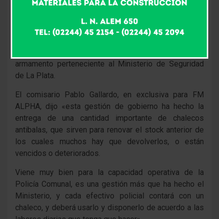
Gobierno, Pedro Elgue y el subsecretario de Seguridad
Pública municipal, Diego Fernández, y autoridades de
las fuerzas de seguridad local, entregaron 130
chalecos antibalas al personal de la Policía Comunal
de nuestra ciudad, provistos por la dirección de
armamento perteneciente al Ministerio de Seguridad
de La Plata.
El comisario Pablo Gallardo, en exclusiva para FM
ALPHA, dijo «esta gestión de gobierno ha hecho la
entrega de una cantidad importante de chalecos
antibalas, que sirven para renovar el stock anterior de
los cuales muchos hay que devolverlos, o están
vencidos o deteriorados.
Viene muy bien para la capacidad operativa de la
Policía Comunal, es una gestión más que ha hecho el
Ministerio, y cada efectivo policial contará con un
chaleco, y deberá usarlo y disponerlo de acuerdo a las