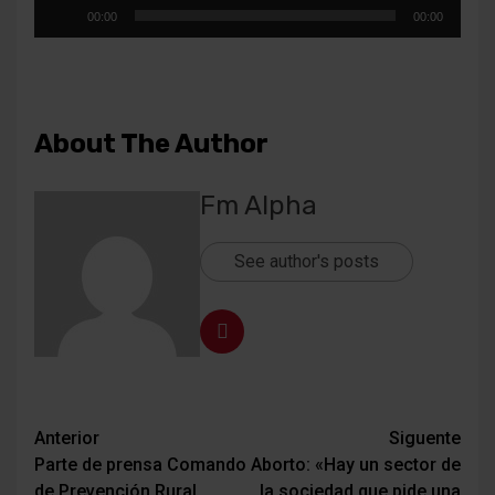
Reproductor
00:00
00:00
de
audio
About The Author
Fm Alpha
See author's posts
Navegación
Anterior
Siguente
Parte de prensa Comando
Aborto: «Hay un sector de
de
de Prevención Rural
la sociedad que pide una