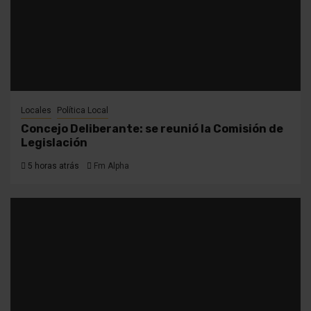
Locales
Política Local
Concejo Deliberante: se reunió la Comisión de
Legislación
5 horas atrás
Fm Alpha