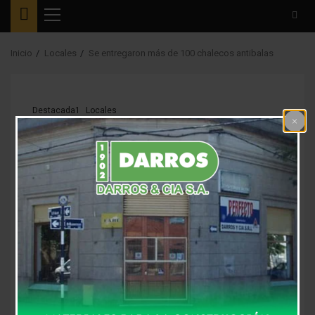
Menú
principal
Inicio
Locales
Se entregaron más de 100 chalecos antibalas
Destacada1
Locales
Se entregaron más de
100 chalecos
antibalas
8 años atrás
Fm Alpha
Esta mañana en el Salón Rojo del Palacio Municipal, el
intendente Ramón Canosa, junto al secretario de