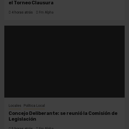
el Torneo Clausura
4 horas atrás
Fm Alpha
Locales
Política Local
Concejo Deliberante: se reunió la Comisión de
Legislación
5 horas atrás
Fm Alpha