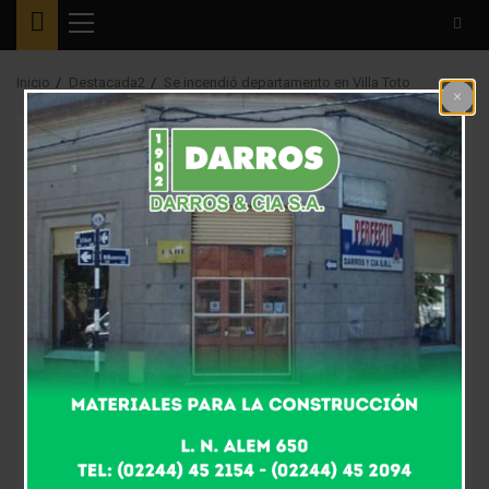
Menú
principal
Inicio
Destacada2
Se incendió departamento en Villa Toto
Destacada2
Se incendió
departamento en Villa
Toto
7 años atrás
Fm Alpha
A las 7.25 hs. al sonar la sirena, una dotación de
bomberos voluntarios más la unidad de