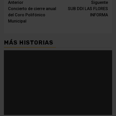
Navegación
Anterior
Siguente
Concierto de cierre anual
SUB DDI LAS FLORES
de
del Coro Polifónico
INFORMA
entradas
Municipal
MÁS HISTORIAS