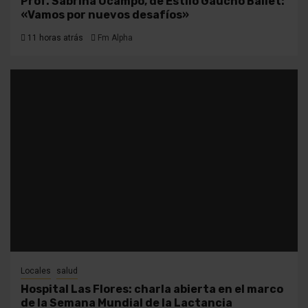
Prof. Sabrina Ocampo, de Estilo Gaucho Ballet:
«Vamos por nuevos desafíos»
11 horas atrás
Fm Alpha
Locales
salud
Hospital Las Flores: charla abierta en el marco
de la Semana Mundial de la Lactancia