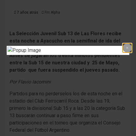
7 años atrás
Fm Alpha
La Selección Juvenil Sub 13 de Las Flores recibe
esta noche a Ayacucho en la semifinal de ida del
campeonato que organiza el Consejo Federal.
Antes se jugarán los treinta minutos pendientes
entre la Sub 15 de nuestra ciudad y 25 de Mayo,
partido que fuera suspendido el jueves pasado.
Por Flavio Iacomini
Partidos para no perderselos los de esta noche en el
estadio del Club Ferrocarril Roca. Desde las 19,
primero la divisional Sub 15 y a las 20 la categoría Sub
13 buscarán continuar a paso firme en sus
participaciones en el torneo que organiza el Consejo
Federal del Fútbol Argentino.