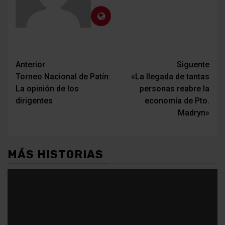
Navegación
Anterior
Siguente
Torneo Nacional de Patín:
«La llegada de tantas
de
La opinión de los
personas reabre la
entradas
dirigentes
economía de Pto.
Madryn»
MÁS HISTORIAS