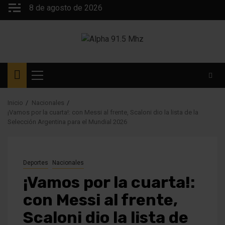
Saltar
8 de agosto de 2026
al
contenido
Menú
principal
Inicio
Nacionales
¡Vamos por la cuarta!: con Messi al frente, Scaloni dio la lista de la
Selección Argentina para el Mundial 2026
Deportes
Nacionales
¡Vamos por la cuarta!:
con Messi al frente,
Scaloni dio la lista de