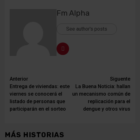
Fm Alpha
See author's posts
Navegación
Anterior
Siguente
Entrega de viviendas: este
La Buena Noticia: hallan
de
viernes se conocerá el
un mecanismo común de
entradas
listado de personas que
replicación para el
participarán en el sorteo
dengue y otros virus
MÁS HISTORIAS