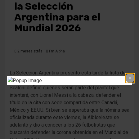
la Selección
Argentina para el
Mundial 2026
2 meses atrás
Fm Alpha
La Selección Argentina presentó esta tarde la lista de
26 convocados para el Mundial 2026. El técnico Lionel
Scaloni definió quiénes serán parte del plantel que
intentará, con Lionel Messi a la cabeza, defender el
título en la cita con sede compartida entre Canadá,
México y EE.UU. Si bien se esperaba que la nómina sea
oficializada durante este viernes, la Albiceleste se
adelantó y dio a conocer a los 26 futbolistas que
buscarán defender la corona obtenida en el Mundial de