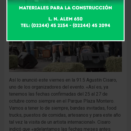
Así lo anunció este viernes en la 91.5 Agustín Cisaro,
uno de los organizadores del evento. «Así es, ya
tenemos las fechas confirmadas del 25 al 27 de
octubre como siempre en el Parque Plaza Montero.
Vamos a tener lo de siempre, bandas invitadas, food
trucks, puestos de comidas, artesanos y para este año
tal vez la visita de un artista internacional». Cisaro
indicó que «adelantamos las fechas meses antes