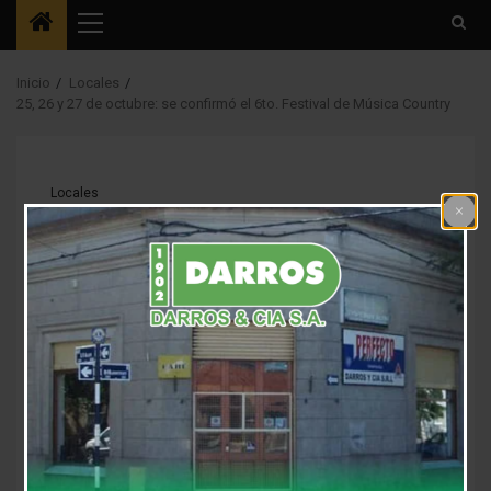
Menú
principal
Inicio
Locales
25, 26 y 27 de octubre: se confirmó el 6to. Festival de Música Country
Locales
25, 26 y 27 de
octubre: se confirmó
el 6to. Festival de
Música Country
3 años atrás
Fm Alpha