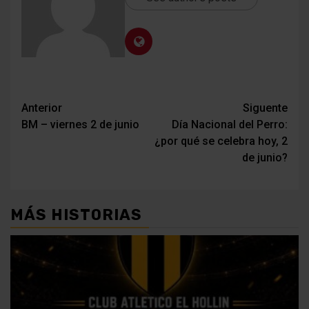
Navegación
Anterior
Siguente
BM – viernes 2 de junio
Día Nacional del Perro:
de
¿por qué se celebra hoy, 2
entradas
de junio?
MÁS HISTORIAS