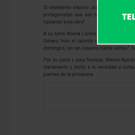
El intendente interino José Garrido, dijo e
protagonistas que son los vecinos quiene
cuidando esta obra”.
A su turno Noelia Lomes emocionada por el
Genaro, hizo el raconto de la fundación d
domingos, sin tan siquiera cobrar extras”,
Por su parte y para finalizar, Marina Aye
diariamente y invito a la vecindad a comp
puertas de la primavera.