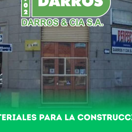
NDO
POLICIALES
NACIONALES
DEPORTES
n Botánico
aguas-y regado por una lluvia finita, se recordaron los 40 años
stas, entre ellos el ex intendente Ricardo Ottonello y señora, 
istas que junto a Don Héctor fundaron el lugar y lo cuidaron pen