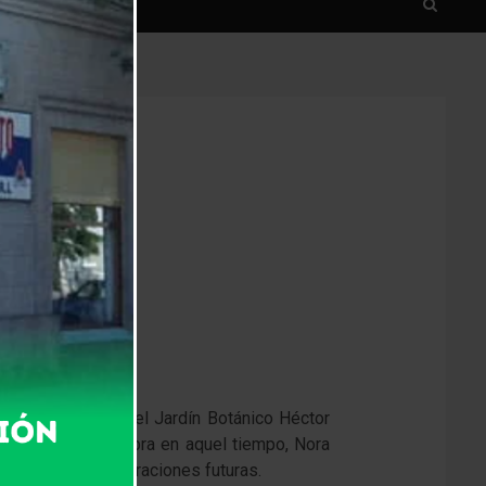
 de la fundación del Jardín Botánico Héctor
facilitador de la obra en aquel tiempo, Nora
sando en las generaciones futuras.