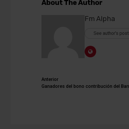
About The Author
Fm Alpha
See author's pos
Navegación
Anterior
Ganadores del bono contribución del Ba
de
entradas