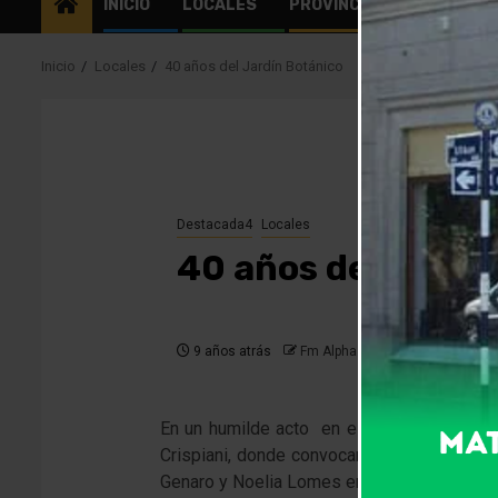
INICIO
LOCALES
PROVINCIALES
EL MU
Inicio
Locales
40 años del Jardín Botánico
Destacada4
Locales
40 años del Jardí
9 años atrás
Fm Alpha
En un humilde acto en el exterior- sin par
Crispiani, donde convocaron a los protagoni
Genaro y Noelia Lomes entre otros protagon