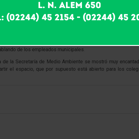
n exclusiva para Alpha “humilde y sencillo acto y hoy es necesar
s fueron los precursores que llevaron adelante este proyec
 tiempo transcurrido y por lo logrado, agradeció el recuerdo a
el lugar y explicó que allí compartieron hermosos momento “c
 hablando de los empleados municipales.
rza de la Secretaría de Medio Ambiente se mostró muy encanta
artir el espacio, que por supuesto está abierto para los cole