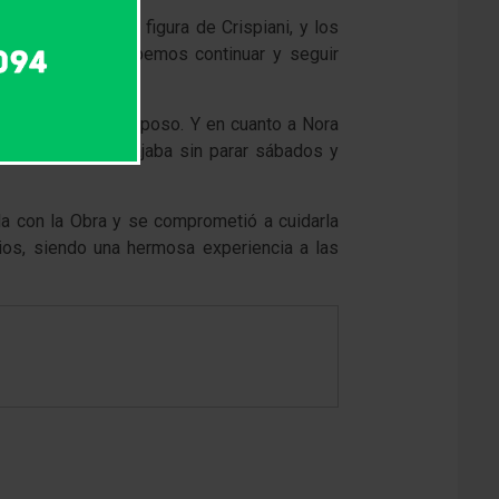
io reconocer a la figura de Crispiani, y los
to, y nosotros debemos continuar y seguir
 quien fuera su esposo. Y en cuanto a Nora
on gente que trabajaba sin parar sábados y
da con la Obra y se comprometió a cuidarla
gios, siendo una hermosa experiencia a las