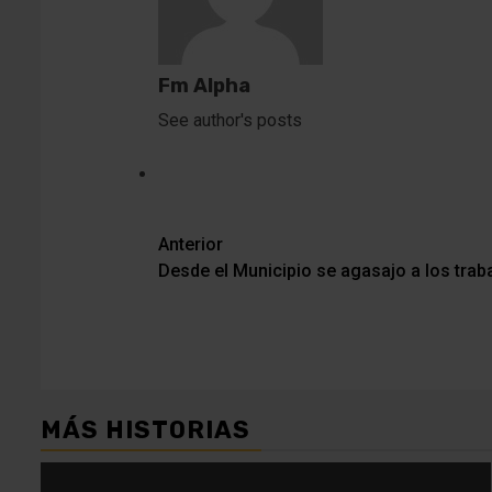
Fm Alpha
See author's posts
Navegación
Anterior
Desde el Municipio se agasajo a los trab
de
entradas
MÁS HISTORIAS