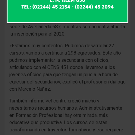
El profesor Fabián Civale es el director del Centro de
Formación Profesional Nº 401. Hoy, a las 20 Hs. se
llevará a cabo el acto de cierre de fin de curso, en la
sede de Avellaneda 687, mientras se encuentra abierta
la inscripción para el 2020.
«Estamos muy contentos. Pudimos desarrollar 22
cursos, vamos a certificar a 298 egresados. Este año
pudimos implementar la secundaria con oficios,
articulando con el CENS 451 donde llevamos a los
jóvenes oficios para que tengan un plus a la hora de
egresar del secundario», explicó el profesor en diálogo
con Marcelo Núñez.
También informó «el centro creció mucho y
necesitamos recursos humanos. Administrativamente
en Formación Profesional hay otra mirada, más
educativa que productiva. Los cursos se están
transformando en trayectos formativos y eso requiere