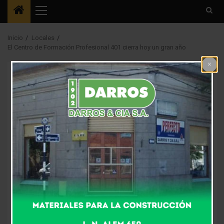
Menú
principal
Inicio
Locales
El Centro de Formación Profesional 401 cierra hoy un gran año
Locales
El Centro de
Formación
Profesional 401 cierra
hoy un gran año
7 años atrás
Fm Alpha