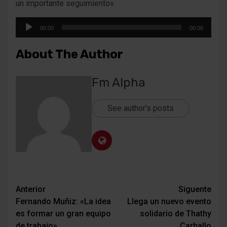
un importante seguimiento».
Reproductor
00:00
00:00
de
audio
About The Author
Fm Alpha
See author's posts
Navegación
Anterior
Siguente
Fernando Muñiz: «La idea
Llega un nuevo evento
de
es formar un gran equipo
solidario de Thathy
entradas
de trabajo»
Carballo