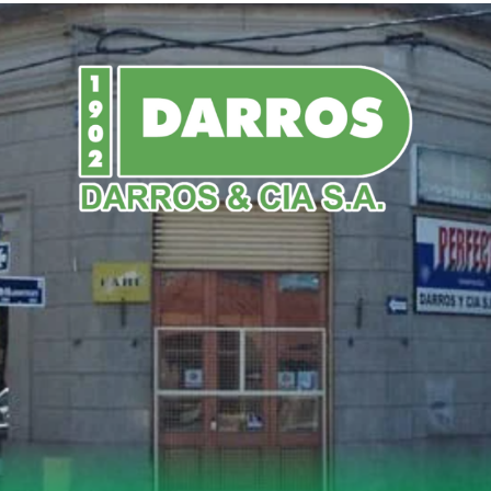
DO
POLICIALES
NACIONALES
DEPORTES
vo: la histórica fabricante de helicópteros busca reestructurar su deuda
iebra y entró en concurso pre
nte de helicópteros busca re