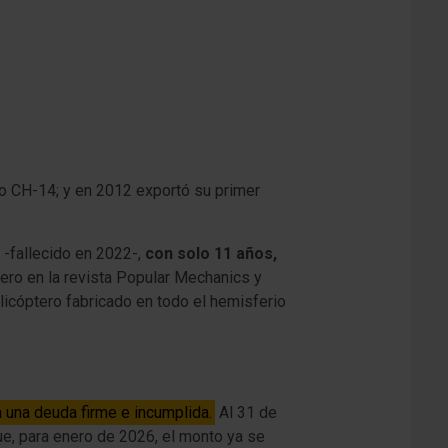
ro CH-14; y en 2012 exportó su primer
 -fallecido en 2022-,
con solo 11 años,
tero en la revista Popular Mechanics y
licóptero fabricado en todo el hemisferio
 una deuda firme e incumplida.
Al 31 de
ue, para enero de 2026, el monto ya se