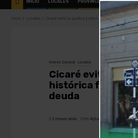
INICIO
LOCALES
PROVINCIALES
EL MUN
Inicio
Locales
Cicaré evitó la quiebra y entró en concurso preventi
Interés General
Locales
Cicaré evitó la qu
histórica fabrica
deuda
2 meses atrás
Fm Alpha