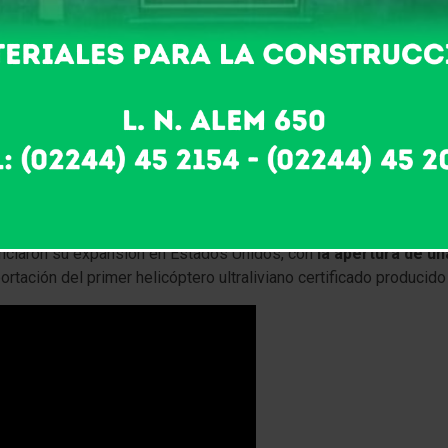
añía, reconocida mundialmente por la fabricación de helicóptero
 de innovación, evitó la quiebra y entró en concurso preventivo
n lo Comercial N° 29, a cargo de Alberto Alemán,
declaró la con
da de Saladillo provincia de Buenos Aires, renegociar sus deudas
mpresas favoritas de Mauricio Macri.
El exmandatario la visit
a encabezar el acto de ampliación de la planta. En aquel entonc
 al mundo y facilitó créditos por más de $17 millones a través d
producción.
unciaron su expansión en Estados Unidos, con
la apertura de un
tación del primer helicóptero ultraliviano certificado producido