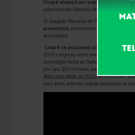
Cicaré alcanzó un respiro judicial.
La comp
expresidente Mauricio Macri como un modelo
El Juzgado Nacional de Primera Instancia e
preventivo,
permitiendo a la empresa oriun
actividades.
Cicaré se posicionó como una de las e
2015 y regresó como presidente en 2017, par
tecnología hecha en Saladillo exportándose
por casi $20 millones, para cuadruplicar la 
Años más tarde, en 2022
, desde Cicaré an
mes atrás, además, habían anunciado la expor