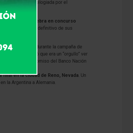
s ultralivianos y elogiada por el
.
versión de la quiebra en concurso
 y evitar el cese definitivo de sus
ó por primera vez durante la campaña de
es, Macri destacó que era un “orgullo” ver
el BICE y un fideicomiso del Banco Nación
a filial en la ciudad de Reno, Nevada
. Un
 en la Argentina a Alemania.