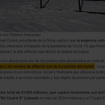
de los Pirineos franceses
nuel Cicaré, presidente de la firma, explicó que
la empresa sufri
ellos, mencionó el impacto de la pandemia de Covid-19, que fren
mica y la alta inflación que afectó la cadena de pagos.
ncia nos ubica como uno de los países más destacados en esta d
s y los niveles de inflación son de los peores del mundo
. La p
a grave crisis económica, social y financiera que atraviesa la Ar
al crédito a un costo razonable y son objeto de presión por parte
ivo total de $1050 millones, que supera levemente sus acti
“Kit Cicaré 8” (valuado
en más de $254 millones) y el “Cicaré E