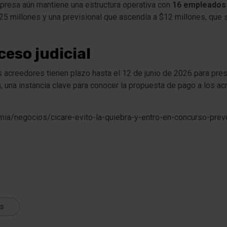
mpresa aún mantiene una estructura operativa con
16 empleado
 $25 millones y una previsional que ascendía a $12 millones, qu
ceso judicial
s acreedores tienen plazo hasta el 12 de junio de 2026 para prese
va, una instancia clave para conocer la propuesta de pago a los ac
ia/negocios/cicare-evito-la-quiebra-y-entro-en-concurso-preven
ts