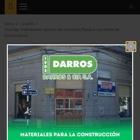
Menú
principal
Inicio
Locales
Concejo Deliberante: reunión de Comisión Plenaria con visita de
funcionarios
Locales
Política Local
Concejo Deliberante:
reunión de Comisión
Plenaria con visita de
funcionarios
3 meses atrás
Fm Alpha