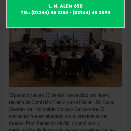
El pasado jueves 30 de abril se realizó una nueva
reunión de Comisión Plenaria en el Salón «Dr. Oscar
Alende» del Honorable Concejo Deliberante. El
encuentro fue encabezado por el presidente del
Cuerpo, Prof. Fernando Muñiz, y contó con la
participación de la mayoría de los concejales de los