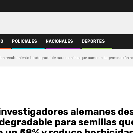
DO
POLICIALES
NACIONALES
DEPORTES
lan recubrimiento biodegradable para semillas que aumenta la germinación h
 investigadores alemanes des
degradable para semillas qu
 un 58% y reduce herbicida