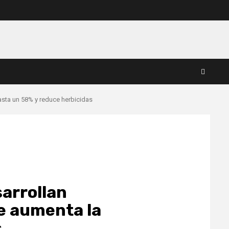
asta un 58% y reduce herbicidas
arrollan
e aumenta la
s