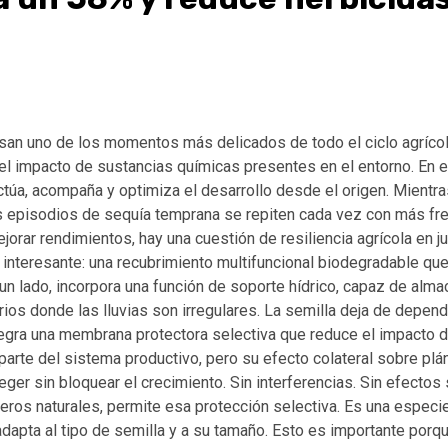
iesan uno de los momentos más delicados de todo el ciclo agríco
 el impacto de sustancias químicas presentes en el entorno. En 
actúa, acompaña y optimiza el desarrollo desde el origen. Mien
 episodios de sequía temprana se repiten cada vez con más fr
ejorar rendimientos, hay una cuestión de resiliencia agrícola en 
 interesante: una recubrimiento multifuncional biodegradable qu
n lado, incorpora una función de soporte hídrico, capaz de alma
rios donde las lluvias son irregulares. La semilla deja de depe
tegra una membrana protectora selectiva que reduce el impacto de
n parte del sistema productivo, pero su efecto colateral sobre pl
oteger sin bloquear el crecimiento. Sin interferencias. Sin efecto
ros naturales, permite esa protección selectiva. Es una especie d
apta al tipo de semilla y a su tamaño. Esto es importante porque