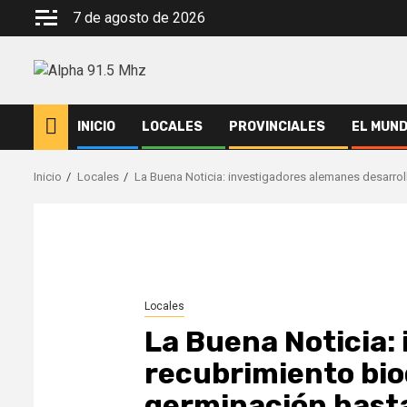
Saltar
7 de agosto de 2026
al
contenido
INICIO
LOCALES
PROVINCIALES
EL MUN
Inicio
Locales
La Buena Noticia: investigadores alemanes desarrol
Locales
La Buena Noticia:
recubrimiento bio
germinación hasta