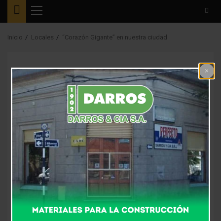
Menú
principal
Inicio
Locales
“Corazón Gigante” en nuestra ciudad
Locales
“Corazón Gigante” en
nuestra ciudad
9 años atrás
Fm Alpha
Se trata de una instalación interactiva única cuyo
objetivo es concientizar sobre de prevenir con
buenos hábitos, las enfermedades
cardiovasculares