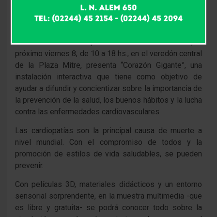
La Secretaría de Salud municipal, en el marco del
programa Municipio Saludable y con motivo de
celebrarse durante septiembre el mes del corazón, el
próximo viernes 8, de 10 a 18 hs., en el veredón central
de la Plaza Mitre, presenta “Corazón Gigante”, una
instalación interactiva que tiene como objetivo de
ayudar a difundir y concientizar sobre la importancia de
la prevención de la salud, los buenos hábitos y la lucha
contra las enfermedades cardiovasculares.
Las cardiopatías son la principal causa de muerte a
nivel mundial. Con el compromiso de todos y la
promoción de estilos de vida saludables, se pueden
prevenir.
Con películas 3D, materiales didácticos y un entorno
sensorial sorprendente, en la muestra multimedia -que
es libre y gratuita- se podrá conocer todo sobre la