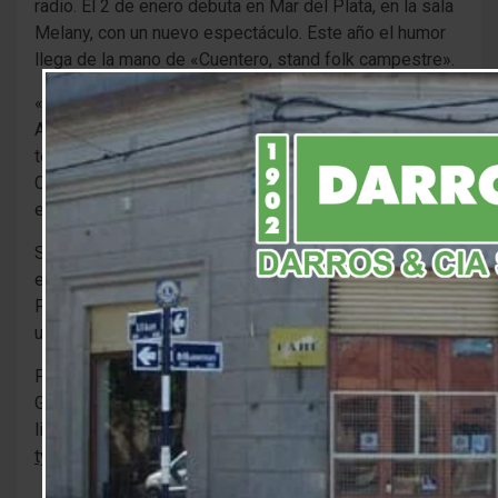
radio. El 2 de enero debuta en Mar del Plata, en la sala
Melany, con un nuevo espectáculo. Este año el humor
llega de la mano de «Cuentero, stand folk campestre».
«Este año no hago Córdoba, serán shows por la Costa
Atlántica por lo que será un poco más tranquilo. Y
tendremos tres fechas en Monte Hermoso, una en
Claromeco, algunas en San Bernardo, Necochea y otros
en festivales», informó el humorista.
Sobre el show que se estrenará en 2020, declaró «los
espectáculos son siempre parecidos y distintos.
Porque los cuentos son distintos pero se cuentan de
una manera similar».
Para conocer los días y lugares en que se presentará
Gato, entrar en el siguiente
link:
https://www.facebook.com/GatoPetersOficial/phot
type=3&theater