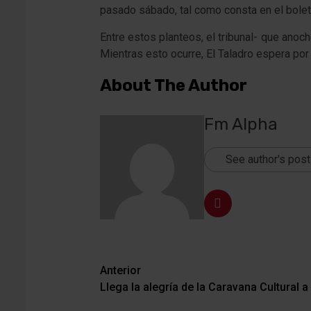
pasado sábado, tal como consta en el boletín
Entre estos planteos, el tribunal- que ano
Mientras esto ocurre, El Taladro espera por s
About The Author
Fm Alpha
See author's pos
Navegación
Anterior
Llega la alegría de la Caravana Cultural a
de