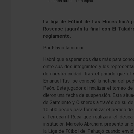
9 años atrás
Fm Alpha
La liga de Fútbol de Las Flores hará p
Rosense jugarán la final con El Tala
reglamento.
Por Flavio Iacomini
Habrá que esperar dos días más para conocer
entre sus dos integrantes y los representan
de nuestra ciudad. Tras el partido que e
Emanuel Tus, se conoció la noticia del ped
Peón. Este jugador al finalizar el torneo d
dieron una fecha de suspensión. Esta situac
de Sarmiento y Cisneros a través de su de
10.500 pesos para formalizar el pedido de pu
a Ferrocarril Roca que realizará el desc
institución Marcelo Abraham, presentó un o
la Liga de Fútbol de Pehuajó cuando envió 