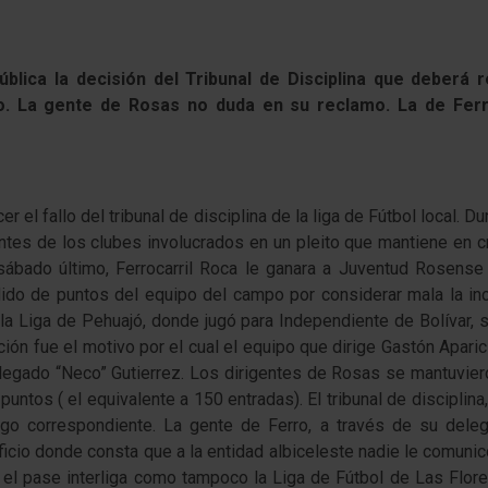
ública la decisión del Tribunal de Disciplina que deberá 
dro. La gente de Rosas no duda en su reclamo. La de Fer
 el fallo del tribunal de disciplina de la liga de Fútbol local. 
tes de los clubes involucrados en un pleito que mantiene en cre
l sábado último, Ferrocarril Roca le ganara a Juventud Rosens
ido de puntos del equipo del campo por considerar mala la inclu
e la Liga de Pehuajó, donde jugó para Independiente de Bolívar, 
ión fue el motivo por el cual el equipo que dirige Gastón Aparic
legado “Neco” Gutierrez. Los dirigentes de Rosas se mantuviero
ntos ( el equivalente a 150 entradas). El tribunal de disciplina,
argo correspondiente. La gente de Ferro, a través de su del
ficio donde consta que a la entidad albiceleste nadie le comunic
el pase interliga como tampoco la Liga de Fútbol de Las Flores 