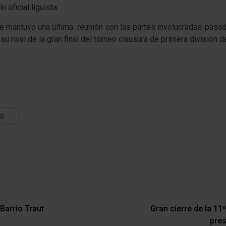
 oficial liguista.
che mantuvo una última reunión con las partes involucradas-pasa
u rival de la gran final del torneo clausura de primera división d
ts
 Barrio Traut
Gran cierre de la 11
pres