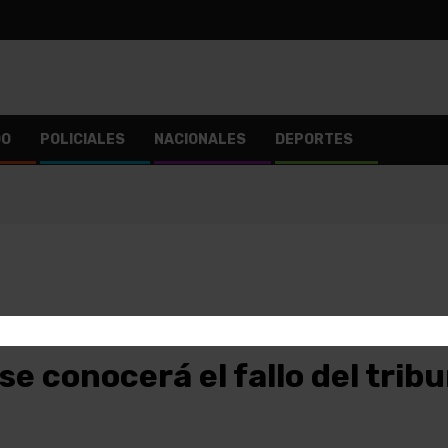
DO
POLICIALES
NACIONALES
DEPORTES
 se conocerá el fallo del trib