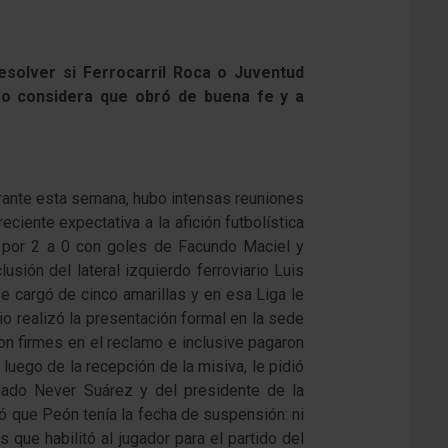
resolver si Ferrocarril Roca o Juventud
ro considera que obró de buena fe y a
Durante esta semana, hubo intensas reuniones
ciente expectativa a la afición futbolística
e por 2 a 0 con goles de Facundo Maciel y
sión del lateral izquierdo ferroviario Luis
se cargó de cinco amarillas y en esa Liga le
io realizó la presentación formal en la sede
n firmes en el reclamo e inclusive pagaron
 luego de la recepción de la misiva, le pidió
egado Never Suárez y del presidente de la
ó que Peón tenía la fecha de suspensión: ni
que habilitó al jugador para el partido del