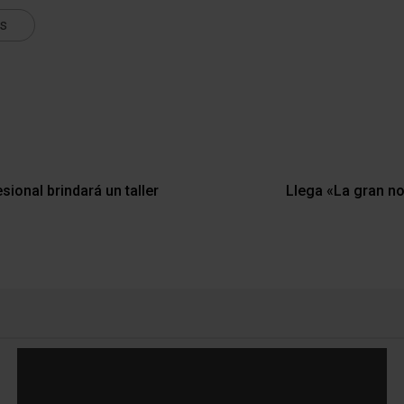
ts
ional brindará un taller
Llega «La gran n