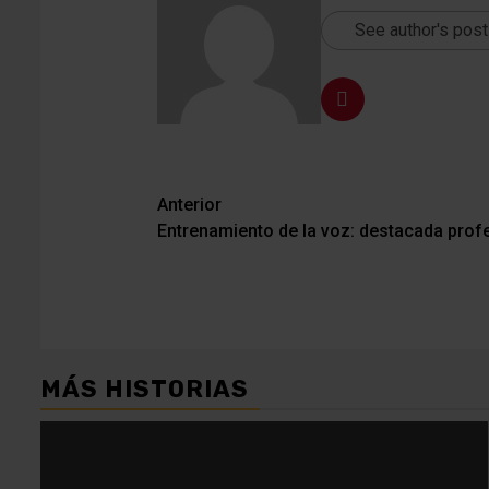
See author's pos
Navegación
Anterior
Entrenamiento de la voz: destacada profes
de
entradas
MÁS HISTORIAS