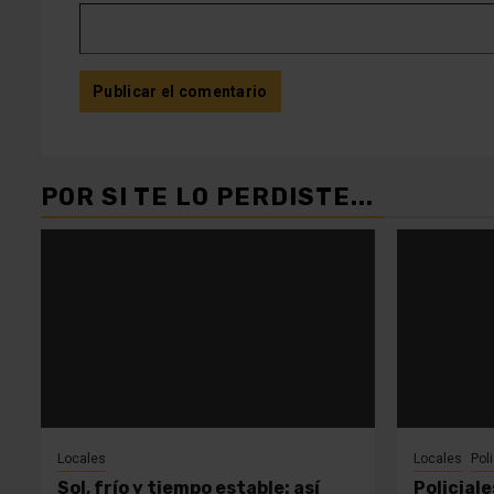
POR SI TE LO PERDISTE...
Locales
Locales
Pol
Sol, frío y tiempo estable: así
Policial