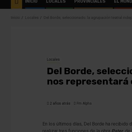
INICIO
LOCALES
PROVINCIALES
EL MUN
Inicio
Locales
Del Borde, seleccionado: la agrupación teatral inde
Locales
Del Borde, selecc
nos representará 
2 años atrás
Fm Alpha
En los últimos días, Del Borde ha recibido 
realizar tres funciones de la obra
Pater
, de