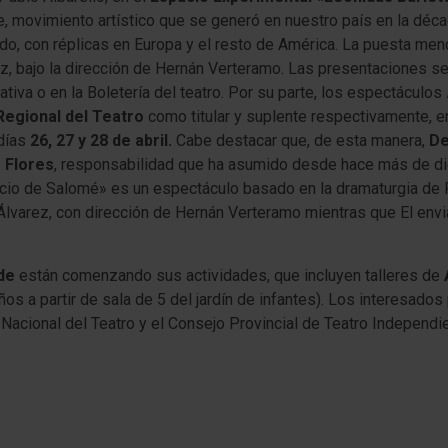
e, movimiento artístico que se generó en nuestro país en la déca
do, con réplicas en Europa y el resto de América.
La puesta menc
z, bajo la dirección de Hernán Verteramo.
Las presentaciones se
iva o en la Boletería del teatro.
Por su parte, los espectáculos
Regional del Teatro
como titular y suplente respectivamente, e
 días
26, 27 y 28 de abril.
Cabe destacar que, de esta manera,
De
 Flores
, responsabilidad que ha asumido desde hace más de di
uicio de Salomé» es un espectáculo basado en la dramaturgia de 
a Álvarez, con dirección de Hernán Verteramo mientras que El envi
de
están comenzando sus actividades, que incluyen talleres de
ños a partir de sala de 5 del jardín de infantes).
Los interesados
 Nacional del Teatro y el Consejo Provincial de Teatro Independi