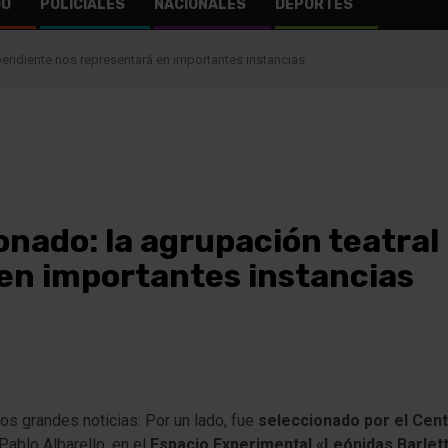
DO
POLICIALES
NACIONALES
DEPORTES
pendiente nos representará en importantes instancias
ionado: la agrupación teatra
en importantes instancias
dos grandes noticias:
Por un lado, fue
seleccionado por el Cent
 Pablo Albarello, en el
Espacio Experimental «Leónidas Barlet