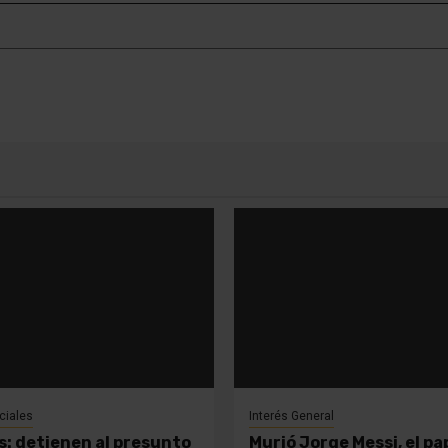
iciales
Interés General
es: detienen al presunto
Murió Jorge Messi, el pa